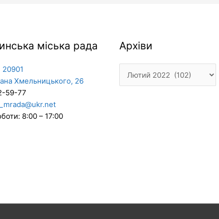
Архіви
инська міська рада
Архіви
 20901
дана Хмельницького, 26
2-59-77
_mrada@ukr.net
боти: 8:00 – 17:00