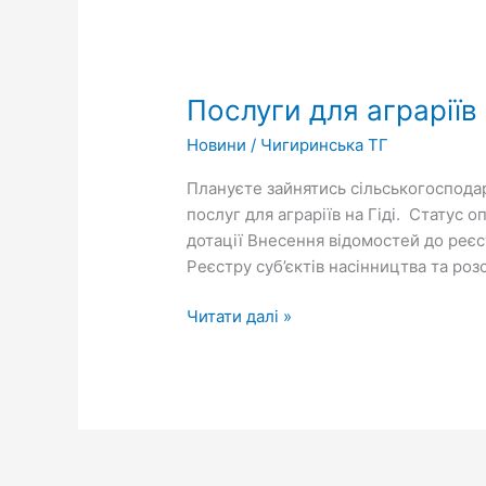
Послуги
для
Послуги для аграріїв 
аграріїв
на
Новини
/
Чигиринська ТГ
Гіді
з
Плануєте зайнятись сільськогосподар
держпослуг
послуг для аграріїв на Гіді. Статус
дотації Внесення відомостей до реє
Реєстру суб’єктів насінництва та ро
Читати далі »