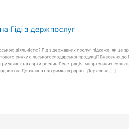
на Гіді з держпослуг
ською діяльністю? Гід з державних послуг підкаже, як це зр
 оптового ринку сільськогосподарської продукції Внесення д
стру заявок на сорти рослин Реєстрація імпортованих селек
зсадництва Державна підтримка аграріїв: Державна […]