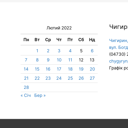
Чигир
Лютий 2022
Пн
Вт
Ср
Чт
Пт
Сб
Нд
Чигирин,
вул. Бог
1
2
3
4
5
6
(04730) 
7
8
9
10
11
12
13
chygyryn
Графік ро
14
15
16
17
18
19
20
21
22
23
24
25
26
27
28
« Січ
Бер »