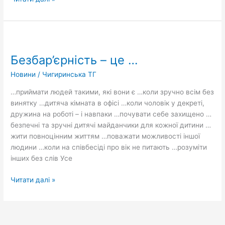
Безбар’єрність
–
Безбар’єрність – це …
це
…
Новини
/
Чигиринська ТГ
…приймати людей такими, які вони є …коли зручно всім без
винятку …дитяча кімната в офісі …коли чоловік у декреті,
дружина на роботі – і навпаки …почувати себе захищено …
безпечні та зручні дитячі майданчики для кожної дитини …
жити повноцінним життям …поважати можливості іншої
людини …коли на співбесіді про вік не питають …розуміти
інших без слів Усе
Читати далі »