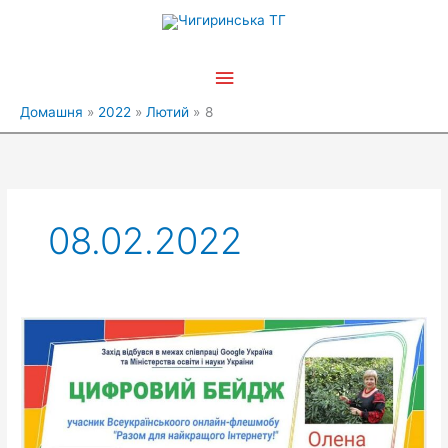
Перейти
Головне
до
вмісту
меню
Домашня
2022
Лютий
8
08.02.2022
“Разом
для
найкращого
Інтернету!”