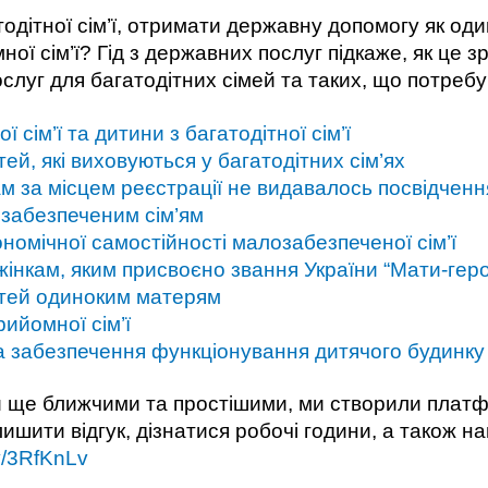
одітної сім’ї, отримати державну допомогу як од
ої сім’ї? Гід з державних послуг підкаже, як це з
ослуг для багатодітних сімей та таких, що потреб
ї сім’ї та дитини з багатодітної сім’ї
ей, які виховуються у багатодітних сім’ях
ам за місцем реєстрації не видавалось посвідченн
забезпеченим сім’ям
номічної самостійності малозабезпеченої сім’ї
інкам, яким присвоєно звання України “Мати-геро
ітей одиноким матерям
ийомної сім’ї
а забезпечення функціонування дитячого будинку
и ще ближчими та простішими, ми створили платф
шити відгук, дізнатися робочі години, а також на
ly/3RfKnLv