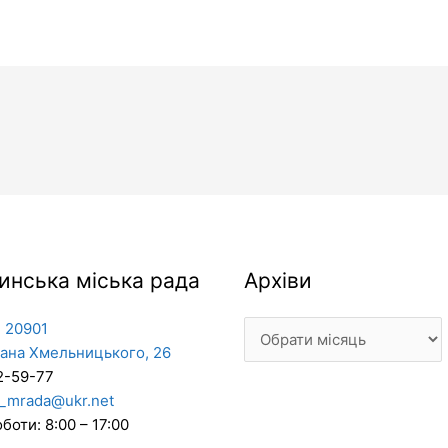
Архіви
инська міська рада
Архіви
 20901
дана Хмельницького, 26
2-59-77
_mrada@ukr.net
боти: 8:00 – 17:00