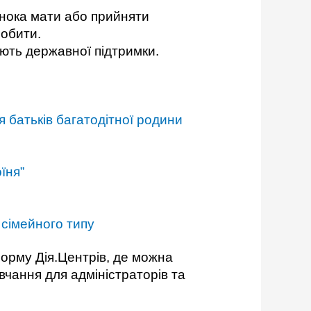
инока мати або прийняти
робити.
ують державної підтримки.
я батьків багатодітної родини
їня”
 сімейного типу
орму Дія.Центрів, де можна
вчання для адміністраторів та