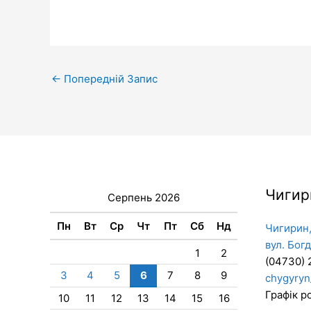
←
Попередній Запис
Чигир
Серпень 2026
Пн
Вт
Ср
Чт
Пт
Сб
Нд
Чигирин,
вул. Бог
1
2
(04730) 
3
4
5
6
7
8
9
chygyryn
Графік ро
10
11
12
13
14
15
16