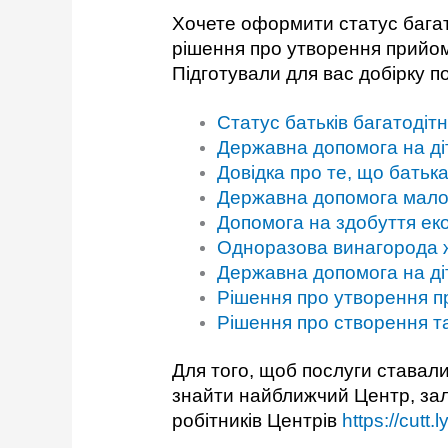
Хочете оформити статус багат
рішення про утворення прийомн
Підготували для вас добірку п
Статус батьків багатодітно
Державна допомога на діт
Довідка про те, що батьк
Державна допомога мало
Допомога на здобуття еко
Одноразова винагорода ж
Державна допомога на д
Рішення про утворення пр
Рішення про створення т
Для того, щоб послуги ставал
знайти найближчий Центр, зали
робітників Центрів
https://cutt.