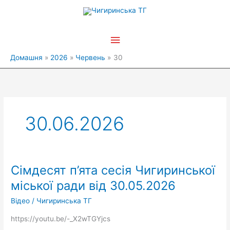
Перейти
Головне
до
вмісту
меню
Домашня
2026
Червень
30
30.06.2026
Сімдесят п’ята сесія Чигиринської
Сімдесят
п’ята
міської ради від 30.05.2026
сесія
Відео
/
Чигиринська ТГ
Чигиринської
міської
https://youtu.be/-_X2wTGYjcs
ради