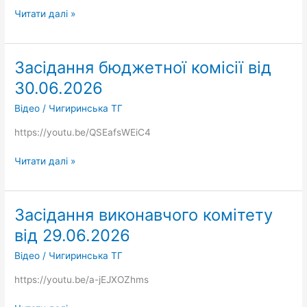
від
Читати далі »
30.05.2026
Засідання бюджетної комісії від
Засідання
бюджетної
30.06.2026
комісії
Відео
/
Чигиринська ТГ
від
30.06.2026
https://youtu.be/QSEafsWEiC4
Читати далі »
Засідання виконавчого комітету
Засідання
виконавчого
від 29.06.2026
комітету
Відео
/
Чигиринська ТГ
від
29.06.2026
https://youtu.be/a-jEJXOZhms