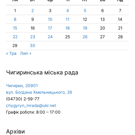
1
2
3
4
5
6
7
8
9
10
11
12
13
14
15
16
17
18
19
20
21
22
23
24
25
26
27
28
29
30
« Тра
Лип »
Чигиринська міська рада
Чигирин, 20901
вул. Богдана Хмельницького, 26
(04730) 2-59-77
chygyryn_mrada@ukr.net
Графік роботи: 8:00 – 17:00
Архіви
Архіви