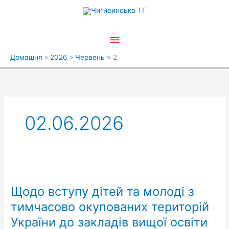
Перейти
Головне
до
вмісту
меню
Домашня
2026
Червень
2
02.06.2026
Щодо
вступу
Щодо вступу дітей та молоді з
дітей
та
тимчасово окупованих територій
молоді
України до закладів вищої освіти
з