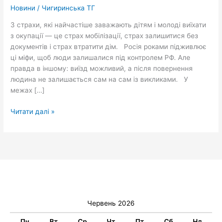
тимчасово
Новини
/
Чигиринська ТГ
окупованих
3 страхи, які найчастіше заважають дітям і молоді виїхати
територій
з окупації — це страх мобілізації, страх залишитися без
України
документів і страх втратити дім. Росія роками підживлює
до
ці міфи, щоб люди залишалися під контролем РФ. Але
закладів
правда в іншому: виїзд можливий, а після повернення
вищої
людина не залишається сам на сам із викликами. У
освіти
межах […]
Читати далі »
Червень 2026
Пн
Вт
Ср
Чт
Пт
Сб
Нд