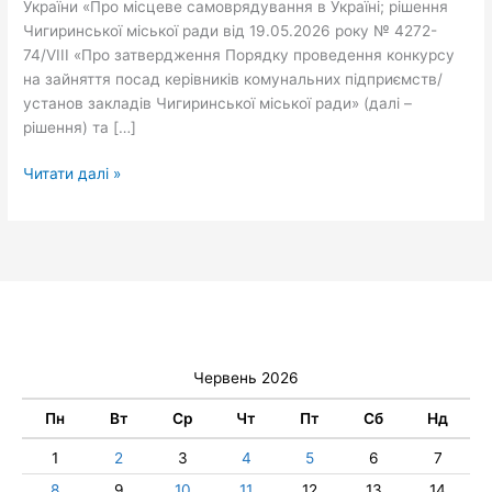
України «Про місцеве самоврядування в Україні; рішення
Чигиринської міської ради від 19.05.2026 року № 4272-
74/VІІІ «Про затвердження Порядку проведення конкурсу
на зайняття посад керівників комунальних підприємств/
установ закладів Чигиринської міської ради» (далі –
рішення) та […]
Читати далі »
Червень 2026
Пн
Вт
Ср
Чт
Пт
Сб
Нд
1
2
3
4
5
6
7
8
9
10
11
12
13
14