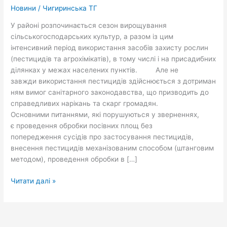
межах
Новини
/
Чигиринська ТГ
населених
У районі розпочинається сезон вирощування
пунктів
сільськогосподарських культур, а разом із цим
інтенсивний період використання засобів захисту рослин
(пестицидів та агрохімікатів), в тому числі і на присадибних
ділянках у межах населених пунктів. Але не
завжди використання пестицидів здійснюється з дотриман
ням вимог санітарного законодавства, що призводить до
справедливих нарікань та скарг громадян.
Основними питаннями, які порушуються у зверненнях,
є проведення обробки посівних площ без
попередження сусідів про застосування пестицидів,
внесення пестицидів механізованим способом (штанговим
методом), проведення обробки в […]
Читати далі »