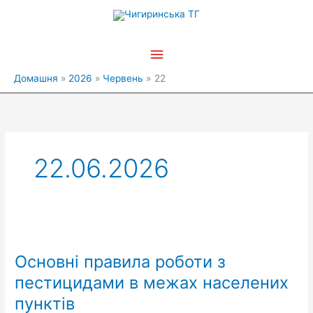
Перейти
Головне
до
вмісту
меню
Домашня
2026
Червень
22
22.06.2026
Основні
правила
Основні правила роботи з
роботи
з
пестицидами в межах населених
пестицидами
пунктів
в