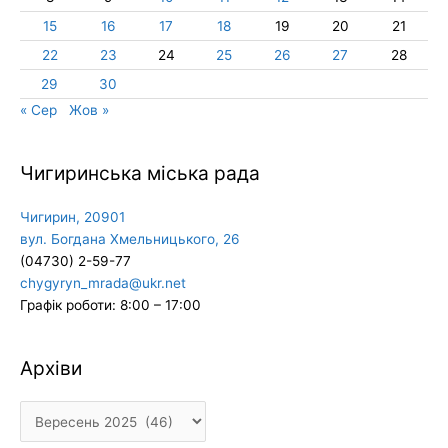
15
16
17
18
19
20
21
22
23
24
25
26
27
28
29
30
« Сер
Жов »
Чигиринська міська рада
Чигирин, 20901
вул. Богдана Хмельницького, 26
(04730) 2-59-77
chygyryn_mrada@ukr.net
Графік роботи: 8:00 – 17:00
Архіви
Архіви