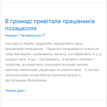
В
громаді
В громаді привітали працівників
привітали
працівників
позашкілля
позашкілля
Новини
/
Чигиринська ТГ
Сьогодні в Україні традиційно відзначають День
працівників позашкілля. Педагоги позашкільної освіти не
лише виховують і розвивають малечу, а й оберігають їх у ці
складні часи. А ще – підтримують, огортають любов’ю і
турботою, допомагають опанувати важливі життєві
навички найменшим українцям та україночкам. З нагоди
свята міський голова Віктор Харченко разом із
заступницею Валентиною
Читати далі »