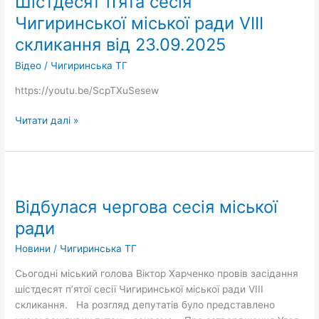
Шістдесят п’ята сесія
п’ята
Чигиринської міської ради VIІІ
сесія
скликання від 23.09.2025
Чигиринської
міської
Відео
/
Чигиринська ТГ
ради
https://youtu.be/ScpTXuSesew
VIІІ
скликання
Читати далі »
від
23.09.2025
Відбулася
чергова
Відбулася чергова сесія міської
сесія
міської
ради
ради
Новини
/
Чигиринська ТГ
Сьогодні міський голова Віктор Харченко провів засідання
шістдесят пʼятої сесії Чигиринської міської ради VIІІ
скликання. На розгляд депутатів було представлено