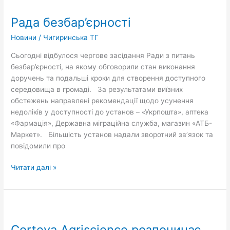
безбар’єрності
Рада безбар’єрності
Новини
/
Чигиринська ТГ
Сьогодні відбулося чергове засідання Ради з питань
безбар’єрності, на якому обговорили стан виконання
доручень та подальші кроки для створення доступного
середовища в громаді. За результатами виїзних
обстежень направлені рекомендації щодо усунення
недоліків у доступності до установ – «Укрпошта», аптека
«Фармація», Державна міграційна служба, магазин «АТБ-
Маркет». Більшість установ надали зворотний зв’язок та
повідомили про
Читати далі »
Corteva
Agriscience
Corteva Agriscience розпочинає
розпочинає