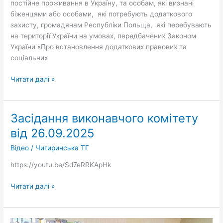
постійне проживання в Україну, та особам, які визнані
особам
біженцями або особами, які потребують додаткового
з
захисту, громадянам Республіки Польща, які перебувають
інвалідністю
на території України на умовах, передбачених Законом
України «Про встановлення додаткових правових та
соціальних
Читати далі »
Засідання виконавчого комітету
Засідання
виконавчого
від 26.09.2025
комітету
Відео
/
Чигиринська ТГ
від
26.09.2025
https://youtu.be/Sd7eRRKApHk
Читати далі »
Сьогодні