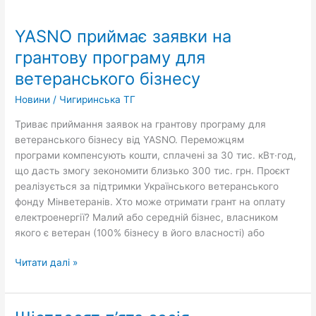
YASNO
приймає
YASNO приймає заявки на
заявки
на
грантову програму для
грантову
ветеранського бізнесу
програму
для
Новини
/
Чигиринська ТГ
ветеранського
Триває приймання заявок на грантову програму для
бізнесу
ветеранського бізнесу від YASNO. Переможцям
програми компенсують кошти, сплачені за 30 тис. кВт∙год,
що дасть змогу зекономити близько 300 тис. грн. Проєкт
реалізується за підтримки Українського ветеранського
фонду Мінветеранів. Хто може отримати грант на оплату
електроенергії? Малий або середній бізнес, власником
якого є ветеран (100% бізнесу в його власності) або
Читати далі »
Шістдесят