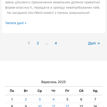
зміна цільового призначення земельних ділянок приватної
форми власності, передача в оренду невитребуваних паїв.
На засіданні постійної комісії з питань комунальної
Читати далі »
1
2
…
4
Далі
→
Вересень 2025
Пн
Вт
Ср
Чт
Пт
Сб
Нд
1
2
3
4
5
6
7
8
9
10
11
12
13
14