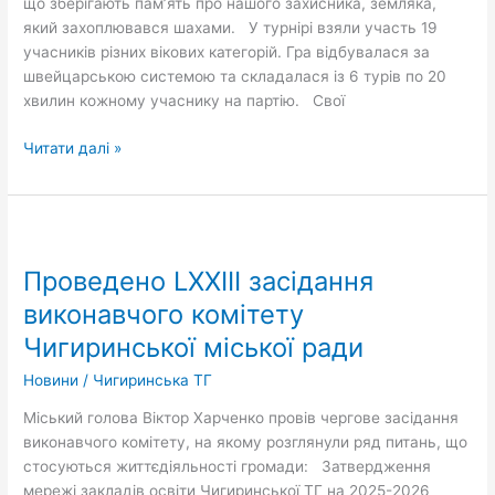
що зберігають пам’ять про нашого захисника, земляка,
який захоплювався шахами. У турнірі взяли участь 19
учасників різних вікових категорій. Гра відбувалася за
швейцарською системою та складалася із 6 турів по 20
хвилин кожному учаснику на партію. Свої
Читати далі »
Проведено
LXXIII
Проведено LXXIII засідання
засідання
виконавчого
виконавчого комітету
комітету
Чигиринської міської ради
Чигиринської
міської
Новини
/
Чигиринська ТГ
ради
Міський голова Віктор Харченко провів чергове засідання
виконавчого комітету, на якому розглянули ряд питань, що
стосуються життєдіяльності громади: Затвердження
мережі закладів освіти Чигиринської ТГ на 2025-2026