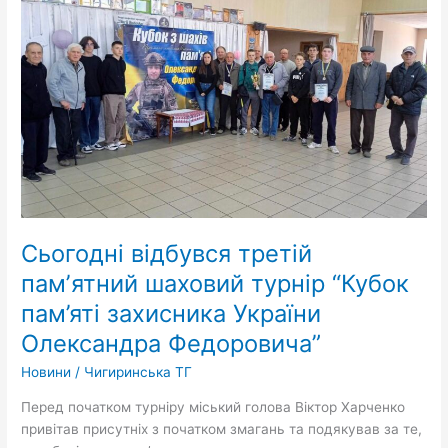
відбувся
третій
памʼятний
шаховий
турнір
“Кубок
пам’яті
захисника
України
Олександра
Федоровича”
Сьогодні відбувся третій
памʼятний шаховий турнір “Кубок
пам’яті захисника України
Олександра Федоровича”
Новини
/
Чигиринська ТГ
Перед початком турніру міський голова Віктор Харченко
привітав присутніх з початком змагань та подякував за те,