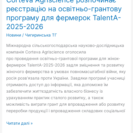
реєстрацію
реєстрацію на освітньо-грантову
на
програму для фермерок TalentA-
освітньо-
2025-2026
грантову
програму
Новини
/
Чигиринська ТГ
для
фермерок
Міжнародна сільськогосподарська науково-дослідницька
TalentA-
компанія Corteva Agriscience оголосила
2025-
про проведення освітньо-грантової програми для жінок-
2026
фермерок TalentA-2025-2026 задля зміцнення та розвитку
жіночого фермерства в умовах повномасштабної війни, яку
росія розв’язала проти України. Завдяки програмі учасниці
отримають доступ до інформації, яка допоможе їм
забезпечити життєздатність власного бізнесу із
урахуванням практик сталого розвитку, а також
можливість виграти грант для впровадження або розвитку
переробки продукції і впровадження складових соціальної
Читати далі »