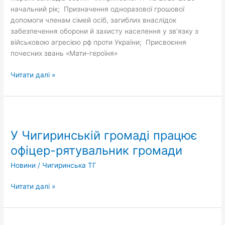
начальний рік; Призначення одноразової грошової
допомоги членам сімей осіб, загиблих внаслідок
забезпечення оборони й захисту населення у звʼязку з
військовою агресією рф проти України; Присвоєння
почесних звань «Мати-героїня»
Читати далі »
У
Чигиринській
У Чигиринській громаді працює
громаді
працює
офіцер-рятувальник громади
офіцер-
Новини
/
Чигиринська ТГ
рятувальник
громади
Читати далі »
Рада