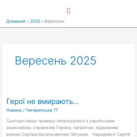
Перейти
Головне
до
вмісту
меню
Домашня
2025
Вересень
Вересень 2025
Герої
не
Герої не вмирають…
вмирають…
Новини
/
Чигиринська ТГ
Сьогодні наша громада попрощалася з українським
захисником, справжнім Героєм, патріотом, відважним
воїном Сергієм Васильовичем Лигуном. Народився Сергій