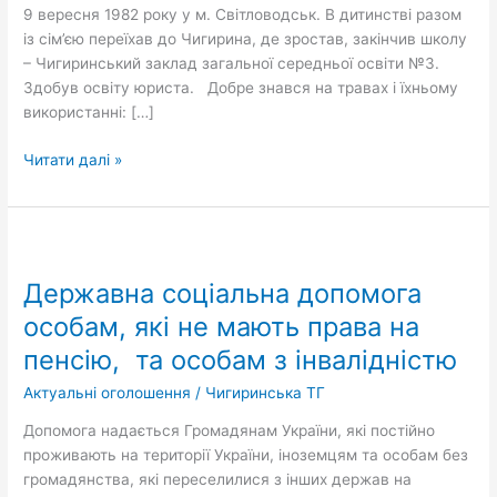
9 вересня 1982 року у м. Світловодськ. В дитинстві разом
із сім’єю переїхав до Чигирина, де зростав, закінчив школу
– Чигиринський заклад загальної середньої освіти №3.
Здобув освіту юриста. Добре знався на травах і їхньому
використанні: […]
Читати далі »
Державна
соціальна
Державна соціальна допомога
допомога
особам,
особам, які не мають права на
які
пенсію, та особам з інвалідністю
не
мають
Актуальні оголошення
/
Чигиринська ТГ
права
Допомога надається Громадянам України, які постійно
на
проживають на території України, іноземцям та особам без
пенсію,
громадянства, які переселилися з інших держав на
та