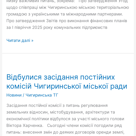
низку важливих питань, зокрема: Про затвердження Угод
щодо співпраці між Чигиринською міською територіальною
громадою з українськими та міжнародними партнерами.
Про затвердження Звітів про виконання фінансових планів
за І півріччя 2025 року комунальних підприємств
Читати далі »
Відбулися
засідання
Відбулися засідання постійних
постійних
комісій
комісій Чигиринської міської ради
Чигиринської
Новини
/
Чигиринська ТГ
міської
ради
Засідання постійної комісії з питань регулювання
земельних відносин, містобудування, архітектури та
економічної політики відбулося за участі міського голови
Віктора Харченка. Сьогодні члени комісії погодили ряд
питань: внесення змін до деяких договорів оренди землі,