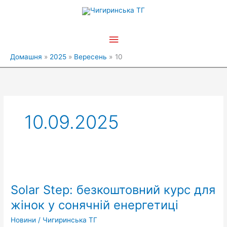
Перейти
Головне
до
вмісту
меню
Домашня
2025
Вересень
10
10.09.2025
Solar
Step:
Solar Step: безкоштовний курс для
безкоштовний
курс
жінок у сонячній енергетиці
для
Новини
/
Чигиринська ТГ
жінок