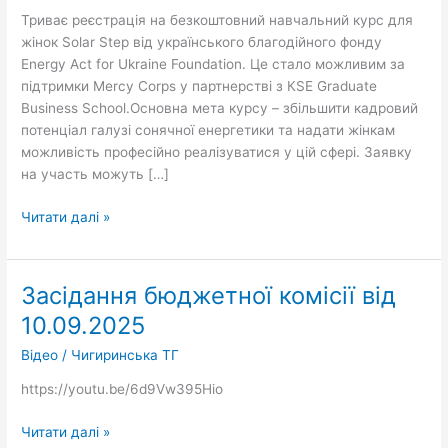
у
Триває реєстрація на безкоштовний навчальний курс для
сонячній
жінок Solar Step від українського благодійного фонду
енергетиці
Energy Act for Ukraine Foundation. Це стало можливим за
підтримки Mercy Corps у партнерстві з КSЕ Graduate
Business School.Основна мета курсу – збільшити кадровий
потенціал галузі сонячної енергетики та надати жінкам
можливість професійно реалізуватися у цій сфері. Заявку
на участь можуть […]
Читати далі »
Засідання бюджетної комісії від
Засідання
бюджетної
10.09.2025
комісії
Відео
/
Чигиринська ТГ
від
10.09.2025
https://youtu.be/6d9Vw395Hio
Читати далі »