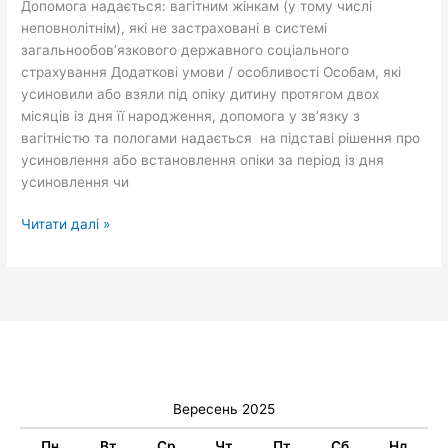
Допомога надається: вагітним жінкам (у тому числі
пологами
неповнолітнім), які не застраховані в системі
загальнообов’язкового державного соціального
страхування Додаткові умови / особливості Особам, які
усиновили або взяли під опіку дитину протягом двох
місяців із дня її народження, допомога у зв’язку з
вагітністю та пологами надається на підставі рішення про
усиновлення або встановлення опіки за період із дня
усиновлення чи
Читати далі »
Вересень 2025
Пн
Вт
Ср
Чт
Пт
Сб
Нд