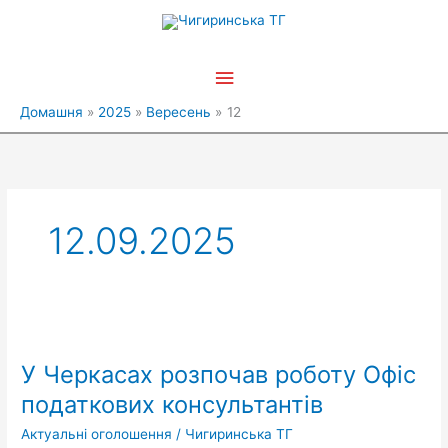
Перейти
Головне
до
вмісту
меню
Домашня
2025
Вересень
12
12.09.2025
У
Черкасах
У Черкасах розпочав роботу Офіс
розпочав
роботу
податкових консультантів
Офіс
Актуальні оголошення
/
Чигиринська ТГ
податкових