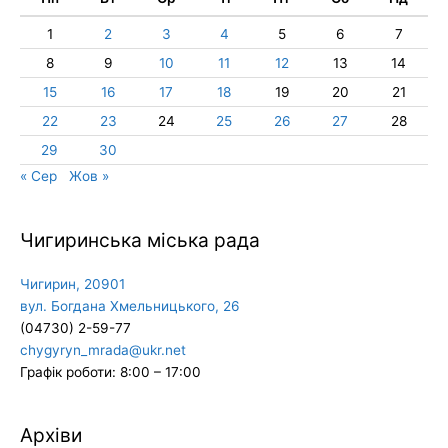
1
2
3
4
5
6
7
8
9
10
11
12
13
14
15
16
17
18
19
20
21
22
23
24
25
26
27
28
29
30
« Сер
Жов »
Чигиринська міська рада
Чигирин, 20901
вул. Богдана Хмельницького, 26
(04730) 2-59-77
chygyryn_mrada@ukr.net
Графік роботи: 8:00 – 17:00
Архіви
Архіви