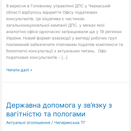
консультантів
8 вересня в Головному управлінні ДПС у Черкаській
області відбулось відкриття Офісу податкових
консультантів. Ця ініціатива є частиною
загальнонаціональної кампанії ДПС, у межах якої
аналогічні офіси одночасно запрацювали ще у 19 регіонах
України. Новий формат взаємодії у вигляді робочих груп
покликаний забезпечити платникам податків комплексні та
безоплатні консультації з актуальних питань. Офіс
податкових консультантів – […]
Читати далі »
Державна
допомога
Державна допомога у зв’язку з
у
зв’язку
вагітністю та пологами
з
Актуальні оголошення
/
Чигиринська ТГ
вагітністю
та