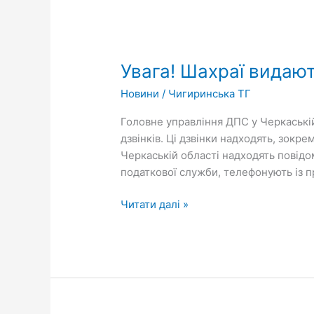
Увага!
Шахраї
Увага! Шахраї видают
видають
себе
Новини
/
Чигиринська ТГ
за
посадових
Головне управління ДПС у Черкаські
осіб
дзвінків. Ці дзвінки надходять, зокр
ГУ
Черкаській області надходять повід
ДПС
податкової служби, телефонують із п
у
Черкаській
Читати далі »
області