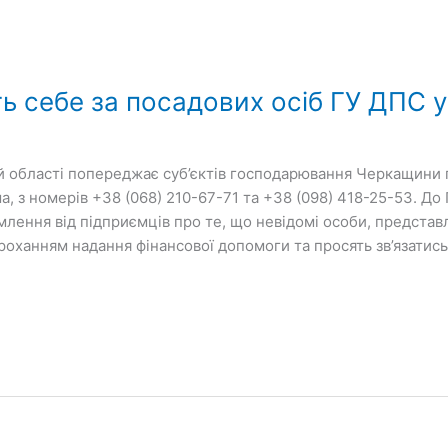
ь себе за посадових осіб ГУ ДПС у
й області попереджає суб’єктів господарювання Черкащини 
ема, з номерів +38 (068) 210-67-71 та +38 (098) 418-25-53. Д
омлення від підприємців про те, що невідомі особи, предст
роханням надання фінансової допомоги та просять зв’язатись 