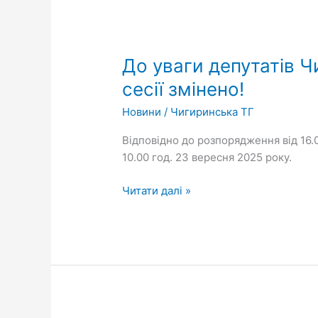
До
уваги
До уваги депутатів Ч
депутатів
Чигиринської
сесії змінено!
міської
Новини
/
Чигиринська ТГ
ради!
Дату
Відповідно до розпорядження від 16.
проведення
10.00 год. 23 вересня 2025 року.
чергової
сесії
Читати далі »
змінено!