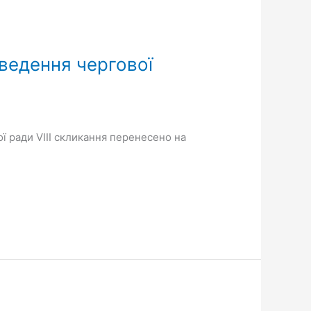
оведення чергової
ї ради VIІІ скликання перенесено на