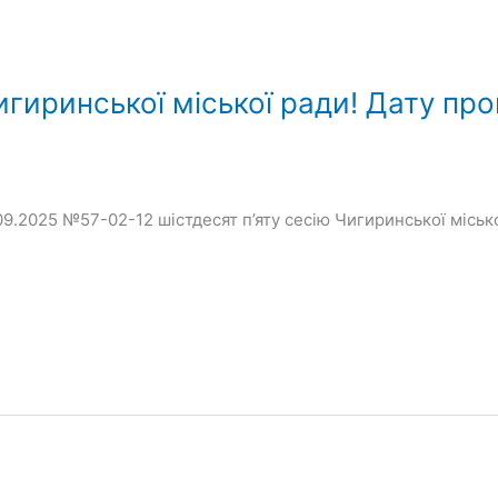
игиринської міської ради! Дату пр
09.2025 №57-02-12 шістдесят п’яту сесію Чигиринської місько