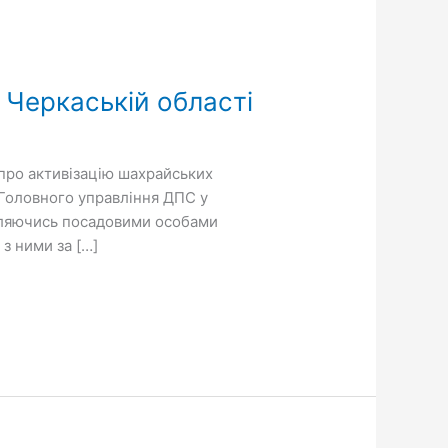
 Черкаській області
про активізацію шахрайських
о Головного управління ДПС у
авляючись посадовими особами
з ними за […]