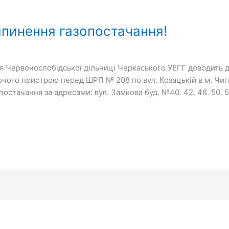
ипинення газопостачання!
 Червонослобідської дільниці Черкаського УЕГГ доводить до
чого пристрою перед ШРП № 208 по вул. Козацькій в м. Чиги
стачання за адресами: вул. Замкова буд. №40. 42. 48. 50. 50.