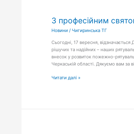
З
професійним
З професійним свято
святом
привітали
Новини
/
Чигиринська ТГ
рятувальників
Сьогодні, 17 вересня, відзначається 
рішучих та надійних – наших рятувал
внесок у розвиток пожежно-рятуваль
Черкаській області. Дякуємо вам за ві
Читати далі »