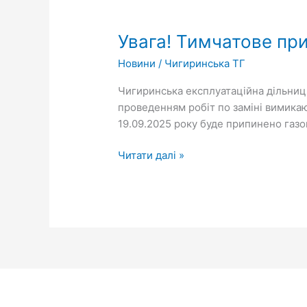
Увага!
Тимчатове
Увага! Тимчатове пр
припинення
газопостачання!
Новини
/
Чигиринська ТГ
Чигиринська експлуатаційна дільниця
проведенням робіт по заміні вимикаю
19.09.2025 року буде припинено газопо
Читати далі »