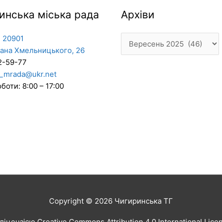
Архіви
инська міська рада
Архіви
 20901
дана Хмельницького, 26
2-59-77
_mrada@ukr.net
боти: 8:00 – 17:00
Copyright © 2026
Чигиринська ТГ
іцензією Creative Commons Attribution 4.0 International Lic