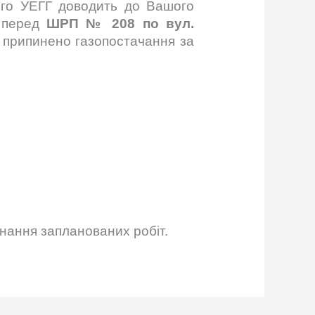
кого УЕГГ доводить до Вашого
ю перед
ШРП № 208 по вул.
е припинено газопостачання за
онання запланованих робіт.