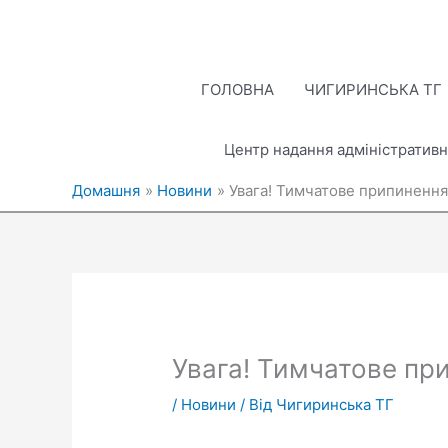
Перейти
до
вмісту
ГОЛОВНА
ЧИГИРИНСЬКА ТГ
Центр надання адміністративн
Домашня
Новини
Увага! Тимчатове припинення
Увага! Тимчатове пр
/
Новини
/ Від
Чигиринська ТГ