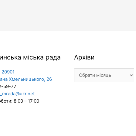
Архіви
инська міська рада
Архіви
 20901
дана Хмельницького, 26
2-59-77
_mrada@ukr.net
боти: 8:00 – 17:00