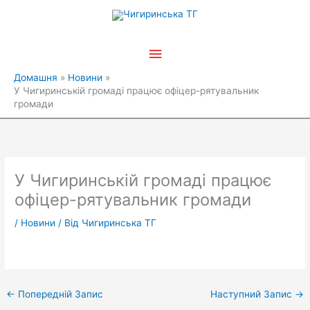
Перейти
Головне
до
вмісту
меню
Домашня
Новини
У Чигиринській громаді працює офіцер-рятувальник
громади
У Чигиринській громаді працює
офіцер-рятувальник громади
/
Новини
/ Від
Чигиринська ТГ
←
Попередній Запис
Наступний Запис
→