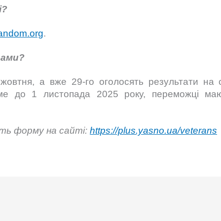
і?
andom.org
.
рами?
овтня, а вже 29-го оголосять результати на 
аме до 1 листопада 2025 року, переможці ма
ть форму на сайті:
https://plus.yasno.ua/veterans