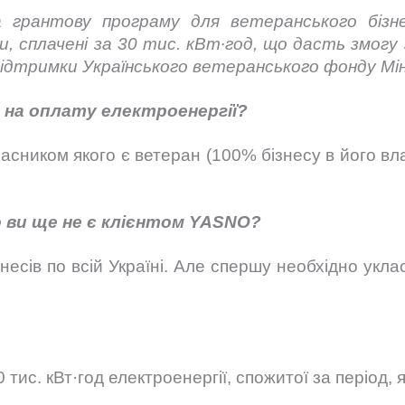
а грантову програму для ветеранського бізн
, сплачені за 30 тис.
кВт∙год
,
що
да
сть
змогу
підтримки Українського ветеранського фонду
Мі
на оплату електроенергії?
асником якого є ветеран (100% бізнесу в його вл
 ви ще не є клієнтом YASNO?
знесів по всій Україні. Але спершу необхідно укл
тис. кВт·год електроенергії, спожитої за період, 