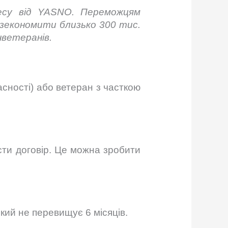
есу від
YASNO
. Переможцям
 зекономити близько 300 тис.
нветеранів
.
асності) або ветеран з часткою
асти договір. Це можна зробити
який не перевищує 6 місяців.