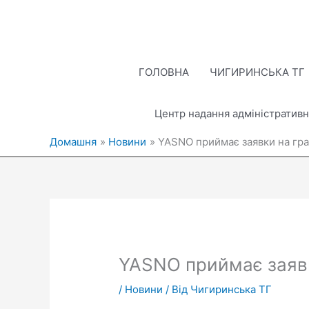
Перейти
до
вмісту
ГОЛОВНА
ЧИГИРИНСЬКА ТГ
Центр надання адміністративн
Домашня
Новини
YASNO приймає заявки на гра
YASNO приймає заявк
/
Новини
/ Від
Чигиринська ТГ