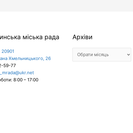
Архіви
инська міська рада
Архіви
 20901
дана Хмельницького, 26
2-59-77
_mrada@ukr.net
боти: 8:00 – 17:00