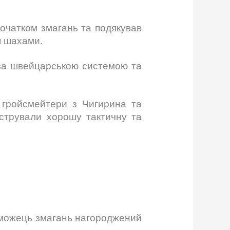
початком змагань та подякував
я шахами.
я за швейцарською системою та
і гройсмейтери з Чигирина та
онстрували хорошу тактичну та
можець змагань нагороджений