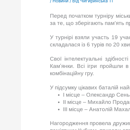
/
Новини
/ Від
Чигиринська ТГ
Перед початком турніру міськ
за те, що зберігають пам’ять 
У турнірі взяли участь 19 уч
складалася із 6 турів по 20 х
Свої інтелектуальні здібнос
Камʼянки. Всі ігри пройшли в
комбінаційну гру.
У підсумку цікавих баталій на
І місце – Олександр Сень
ІІ місце – Михайло Прод
ІІІ місце – Анатолій Маха
Нагородження провела дружи