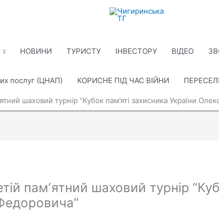
НОВИНИ
ТУРИСТУ
ІНВЕСТОРУ
ВІДЕО
ЗВ
их послуг (ЦНАП)
КОРИСНЕ ПІД ЧАС ВІЙНИ
ПЕРЕСЕ
ʼятний шаховий турнір “Кубок пам’яті захисника України Оле
етій памʼятний шаховий турнір “Куб
 Федоровича”