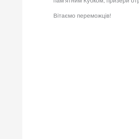
пам’ятним Кубком, призери от
Вітаємо переможців!