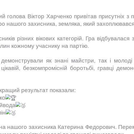
ий голова Віктор Харченко привітав присутніх з 
про нашого захисника, земляка, який захоплювавс
асників різних вікових категорій. Гра відбувалас
вилин кожному учаснику на партію.
ті демонстрували як знані майстри, так і молод
 цікавій, безкомпромісній боротьбі, гравці дем
йкращий результат показали:
ко
айвода
лін
на нашого захисника Катерина Федорович. Пере