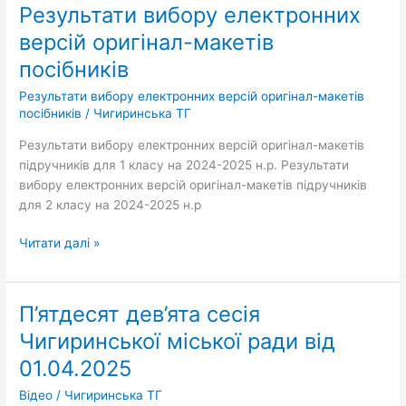
Результати вибору електронних
Результати
вибору
версій оригінал-макетів
електронних
посібників
версій
оригінал-
Результати вибору електронних версій оригінал-макетів
макетів
посібників
/
Чигиринська ТГ
посібників
Результати вибору електронних версій оригінал-макетів
підручників для 1 класу на 2024-2025 н.р. Результати
вибору електронних версій оригінал-макетів підручників
для 2 класу на 2024-2025 н.р
Читати далі »
П’ятдесят дев’ята сесія
П’ятдесят
дев’ята
Чигиринської міської ради від
сесія
01.04.2025
Чигиринської
міської
Відео
/
Чигиринська ТГ