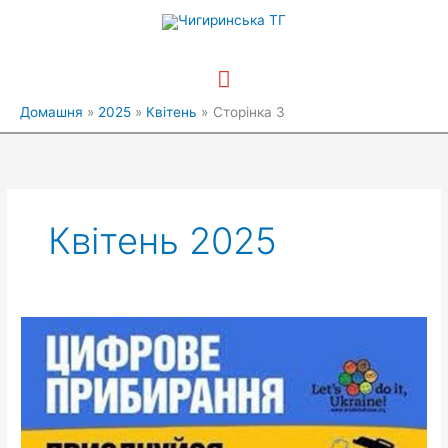
Перейти
Головне
до
вмісту
меню
Домашня
2025
Квітень
Сторінка 3
Квітень 2025
Триває
міжнародна
акція
«Цифрове
прибирання-2025»