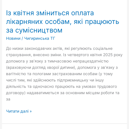
квітня
Із квітня зміниться оплата
зміниться
оплата
лікарняних особам, які працюють
лікарняних
за сумісництвом
особам,
які
Новини
/
Чигиринська ТГ
працюють
До низки законодавчих актів, які регулюють соціальне
за
страхування, внесено зміни. Із четвертого квітня 2025 року
сумісництвом
допомога у зв’язку з тимчасовою непрацездатністю
(враховуючи догляд хворої дитини), допомога у зв’язку з
вагітністю та пологами застрахованим особам (у тому
числі тим, які здійснюють підприємницьку чи іншу
діяльність та одночасно працюють на умовах трудового
договору) надаватиметься за основним місцем роботи та
за
Читати далі »