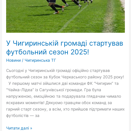
У Чигиринській громаді стартував
футбольний сезон 2025!
Новини
/
Чигиринська ТГ
Сьогодні у Чигиринській громаді офіційно стартував
футбольний сезон за Кубок Черкаського району 2025 року!
У першому матчі зійшлися дві команди ФК “Чигирин” та
“Чайка-Лідеа” із Сагунівської громади. Гра була
напруженою, емоційною та подарувала глядачам чимало
яскравих моментів! Дякуємо гравцям обох команд за
гарний старт сезону, а всім, хто прийшов підтримати наших
футболістів — за
Читати далі »