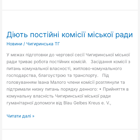
Діють
постійні
Діють постійні комісії міської ради
комісії
міської
Новини
/
Чигиринська ТГ
ради
У межах підготовки до чергової сесії Чигиринської міської
ради триває робота постійних комісій. Засідання комісії з
питань комунальної власності, житлово-комунального
господарства, благоустрою та транспорту. Під
головуванням Івана Малого члени комісії розглянули та
підтримали низку питань порядку денного: • Прийняття в
комунальну власність Чигиринської міської ради
гуманітарної допомоги від Blau Gelbes Kreus e. V.,
Читати далі »
Із