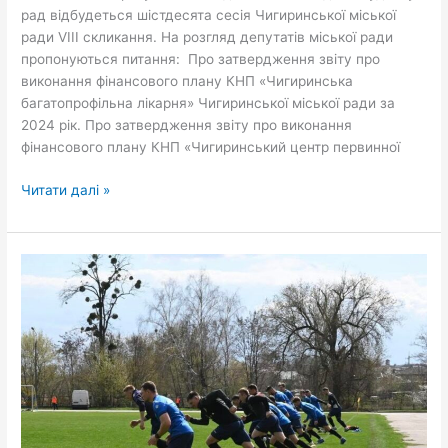
рад відбудеться шістдесята сесія Чигиринської міської
ради VIІІ скликання. На розгляд депутатів міської ради
пропонуються питання: Про затвердження звіту про
виконання фінансового плану КНП «Чигиринська
багатопрофільна лікарня» Чигиринської міської ради за
2024 рік. Про затвердження звіту про виконання
фінансового плану КНП «Чигиринський центр первинної
Читати далі »
У
Чигиринській
громаді
стартував
футбольний
сезон
2025!