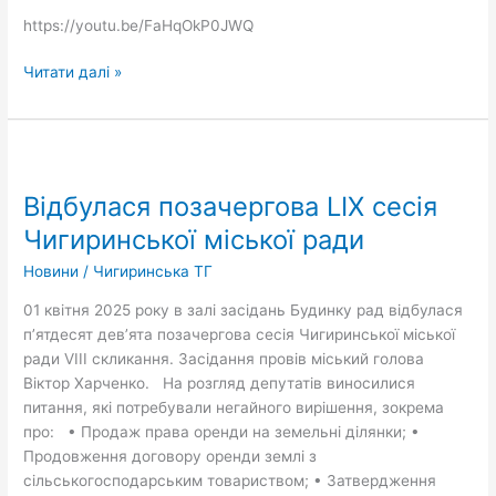
ради
https://youtu.be/FaHqOkP0JWQ
від
01.04.2025
Читати далі »
Відбулася
позачергова
Відбулася позачергова LIX сесія
LIX
сесія
Чигиринської міської ради
Чигиринської
Новини
/
Чигиринська ТГ
міської
ради
01 квітня 2025 року в залі засідань Будинку рад відбулася
п’ятдесят дев’ята позачергова сесія Чигиринської міської
ради VIII скликання. Засідання провів міський голова
Віктор Харченко. На розгляд депутатів виносилися
питання, які потребували негайного вирішення, зокрема
про: • Продаж права оренди на земельні ділянки; •
Продовження договору оренди землі з
сільськогосподарським товариством; • Затвердження