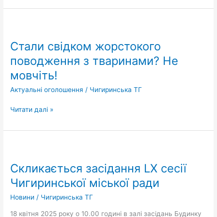
Стали
свідком
Стали свідком жорстокого
жорстокого
поводження
поводження з тваринами? Не
з
мовчіть!
тваринами?
Не
Актуальні оголошення
/
Чигиринська ТГ
мовчіть!
Читати далі »
Скликається
засідання
Скликається засідання LX сесії
LX
сесії
Чигиринської міської ради
Чигиринської
Новини
/
Чигиринська ТГ
міської
ради
18 квітня 2025 року о 10.00 годині в залі засідань Будинку