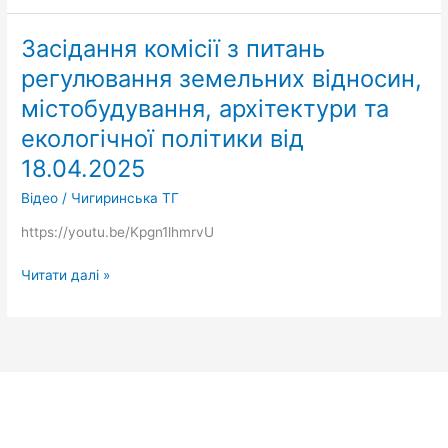
Засідання комісії з питань
Засідання
комісії
регулювання земельних відносин,
з
містобудування, архітектури та
питань
регулювання
екологічної політики від
земельних
18.04.2025
відносин,
Відео
/
Чигиринська ТГ
містобудування,
архітектури
https://youtu.be/Kpgn1lhmrvU
та
екологічної
Читати далі »
політики
від
18.04.2025