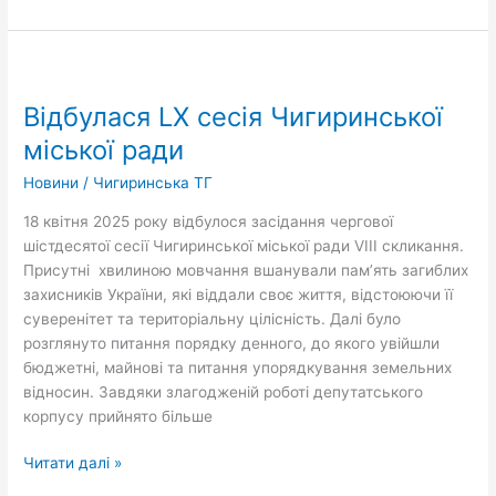
18.04.2025
Відбулася
LX
Відбулася LX сесія Чигиринської
сесія
Чигиринської
міської ради
міської
Новини
/
Чигиринська ТГ
ради
18 квітня 2025 року відбулося засідання чергової
шістдесятої сесії Чигиринської міської ради VІІІ скликання.
Присутні хвилиною мовчання вшанували пам’ять загиблих
захисників України, які віддали своє життя, відстоюючи її
суверенітет та територіальну цілісність. Далі було
розглянуто питання порядку денного, до якого увійшли
бюджетні, майнові та питання упорядкування земельних
відносин. Завдяки злагодженій роботі депутатського
корпусу прийнято більше
Читати далі »