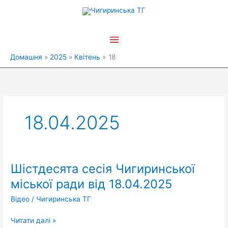
Перейти
Головне
до
вмісту
меню
Домашня
2025
Квітень
18
18.04.2025
Шістдесята сесія Чигиринської
Шістдесята
сесія
міської ради від 18.04.2025
Чигиринської
Відео
/
Чигиринська ТГ
міської
ради
Читати далі »
від