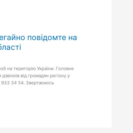
негайно повідомте на
бласті
роб на територію України. Головне
звінків від громадян регіону у
) 933 34 54. Звертаємось