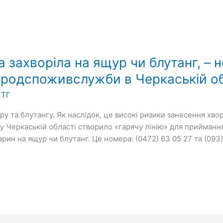
а захворіла на ящур чи блутанг, – 
продспоживслужби в Черкаській о
 ТГ
ру та блутангу. Як наслідок, це високі ризики занесення хво
еркаській області створило «гарячу лінію» для приймання д
рин на ящур чи блутанг. Це номера: (0472) 63 05 27 та (093