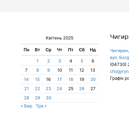
в
Черкаській
області
Чигир
Квітень 2025
Пн
Вт
Ср
Чт
Пт
Сб
Нд
Чигирин,
вул. Бог
1
2
3
4
5
6
(04730) 
7
8
9
10
11
12
13
chygyryn
Графік ро
14
15
16
17
18
19
20
21
22
23
24
25
26
27
28
29
30
« Бер
Тра »