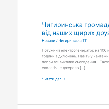
Чигиринська
громада
Чигиринська громад
отримала
ще
від наших щирих друз
один
Новини
/
Чигиринська ТГ
важливий
енергетичний
Потужний електрогенератор на 100 
дарунок
години відключень. Навіть у найтемні
від
попри всі виклики сьогодення. Також
наших
екологічне джерело […]
щирих
друзів
Читати далі »
та
надійних
партнерів
із
міста