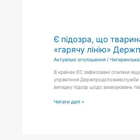
Майєн
(Німеччина)!
Є
підозра,
Є підозра, що тварин
що
тварина
«гарячу лінію» Держ
захворіла
Актуальні оголошення
/
Чигиринська
на
ящур
В країнах ЄС зафіксовані спалахи ящу
чи
управління Держпродспоживслужби у Ч
блутанг,
випадку підозр щодо захворювань тва
–
негайно
Читати далі »
повідомте
на
«гарячу
лінію»
Держпродспоживслужби