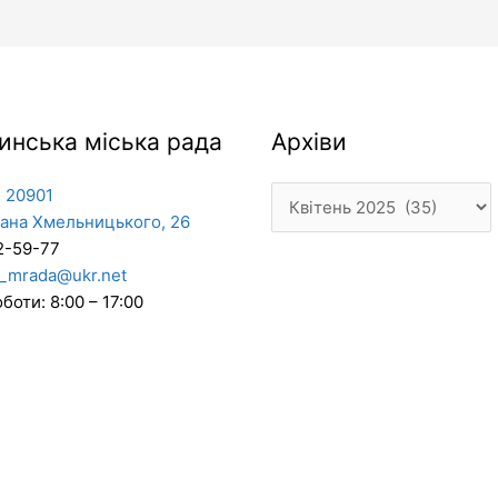
Архіви
инська міська рада
Архіви
 20901
дана Хмельницького, 26
2-59-77
_mrada@ukr.net
боти: 8:00 – 17:00