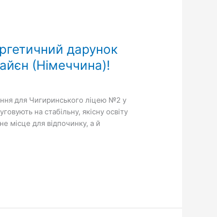
ргетичний дарунок
Майєн (Німеччина)!
ання для Чигиринського ліцею №2 у
уговують на стабільну, якісну освіту
е місце для відпочинку, а й