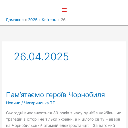
Перейти
Головне
до
вмісту
меню
Домашня
2025
Квітень
26
26.04.2025
Пам’ятаємо
героїв
Пам’ятаємо героїв Чорнобиля
Чорнобиля
Новини
/
Чигиринська ТГ
Сьогодні виповнюється 39 років з часу однієї з найбільших
трагедій в історії не тільки України, а й цілого світу – аварії
на Чорнобильській атомній електростанції. За вагомий