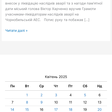
внесок у ліквідацію наслідків аварії та з нагоди пам’ятної
дати міський голова Віктор Харченко вручив Грамоти
учасникам-ліквідаторам наслідків аварії на
Чорнобильській АЕС. Потис руку та побажав […]
Читати далі »
Квітень 2025
Пн
Вт
Ср
Чт
Пт
Сб
Нд
1
2
3
4
5
6
7
8
9
10
11
12
13
14
15
16
17
18
19
20