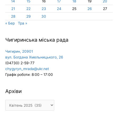
14
15
16
17
18
19
20
21
22
23
24
25
26
27
28
29
30
« Бер
Тра »
Чигиринська міська рада
Чигирин, 20901
вул. Богдана Хмельницького, 26
(04730) 2-59-77
chygyryn_mrada@ukr.net
Графік роботи: 8:00 – 17:00
Архіви
Архіви