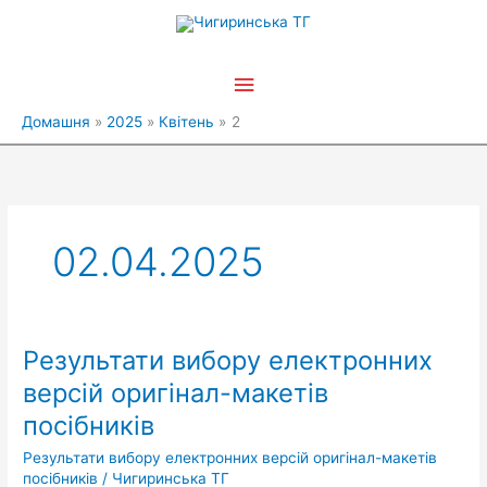
Перейти
Головне
до
вмісту
меню
Домашня
2025
Квітень
2
02.04.2025
Результати вибору електронних
Результати
вибору
версій оригінал-макетів
електронних
посібників
версій
оригінал-
Результати вибору електронних версій оригінал-макетів
макетів
посібників
/
Чигиринська ТГ