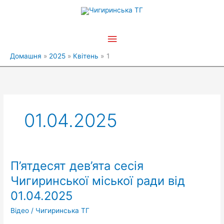
Перейти
Головне
до
вмісту
меню
Домашня
2025
Квітень
1
01.04.2025
П’ятдесят дев’ята сесія
П’ятдесят
дев’ята
Чигиринської міської ради від
сесія
01.04.2025
Чигиринської
міської
Відео
/
Чигиринська ТГ
ради