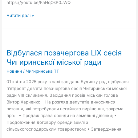
https://youtu.be/FaHqOkP0JWQ
від
01.04.2025
Читати далі »
Відбулася
позачергова
Відбулася позачергова LIX сесія
LIX
сесія
Чигиринської міської ради
Чигиринської
Новини
/
Чигиринська ТГ
міської
ради
01 квітня 2025 року в залі засідань Будинку рад відбулася
п’ятдесят дев’ята позачергова сесія Чигиринської міської
ради VIII скликання. Засідання провів міський голова
Віктор Харченко. На розгляд депутатів виносилися
питання, які потребували негайного вирішення, зокрема
про: • Продаж права оренди на земельні ділянки; •
Продовження договору оренди землі з
сільськогосподарським товариством; • Затвердження