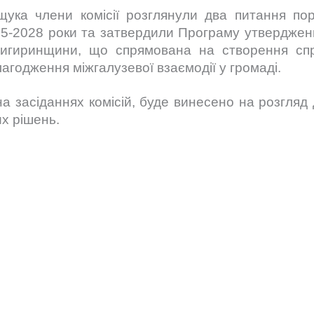
ука члени комісії розглянули два питання пор
25-2028 роки та затвердили Програму утвердженн
 Чигиринщини, що спрямована на створення сп
лагодження міжгалузевої взаємодії у громаді.
а засіданнях комісій, буде винесено на розгляд 
х рішень.