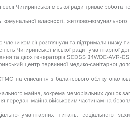
 сесії Чигиринської міської ради триває робота по
нь комунальної власності, житлово-комунального
 члени комісії розглянули та підтримали низку п
ність Чигиринської міської ради гуманітарної доп
днання та двох генераторів SEDSS 34WDE-AVR-DS
инський центр первинної медико-санітарної доп
КТМС на списання з балансового обліку опалюва
нального майна, зокрема меморіальних дошок за
ня-передачі майна військовим частинам на безопл
іально-гуманітарних питань, соціального захи