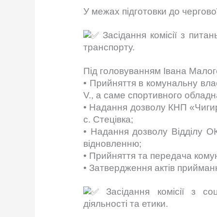
У межах підготовки до чергової
Засідання комісії з пита
транспорту.
Під головуванням Івана Малого
• Прийняття в комунальну влас
V., а саме спортивного обла
• Надання дозволу КНП «Чигир
с. Стецівка;
• Надання дозволу Відділу О
відновленню;
• Прийняття та передача кому
• Затвердження актів прийман
Засідання комісії з соц
діяльності та етики.