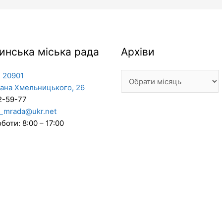
Архіви
инська міська рада
Архіви
 20901
дана Хмельницького, 26
2-59-77
_mrada@ukr.net
боти: 8:00 – 17:00