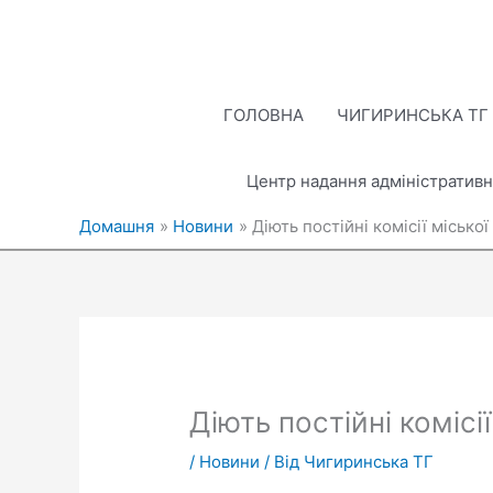
Перейти
до
вмісту
ГОЛОВНА
ЧИГИРИНСЬКА ТГ
Центр надання адміністративн
Домашня
Новини
Діють постійні комісії міської
Діють постійні комісі
/
Новини
/ Від
Чигиринська ТГ