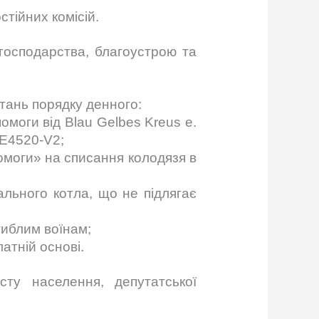
стійних комісій.
 господарства, благоустрою та
итань порядку денного:
омоги від Blau Gelbes Kreus e.
E4520-V2;
омоги» на списання колодязя в
льного котла, що не підлягає
гиблим воїнам;
атній основі.
сту населення, депутатської