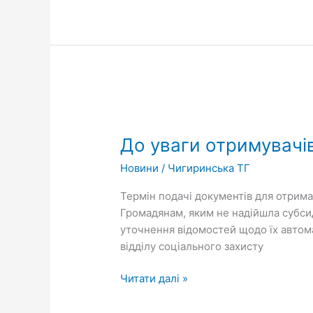
До
уваги
До уваги отримувачів
отримувачів
субсидій
Новини
/
Чигиринська ТГ
та
пільг!
Термін подачі документів для отрима
Громадянам, яким не надійшла субсид
уточнення відомостей щодо їх автома
відділу соціального захисту
Читати далі »