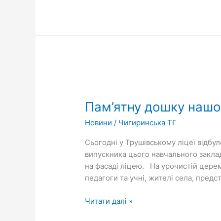
Пам’ятну
дошку
Пам’ятну дошку нашо
нашому
Герою
Новини
/
Чигиринська ТГ
відкрили
у
Сьогодні у Трушівському ліцеї відб
Трушівському
випускника цього навчального заклад
старостаті
на фасаді ліцею. На урочистій церемо
педагоги та учні, жителі села, пред
Читати далі »