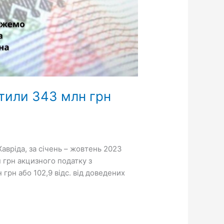
тили 343 млн грн
авріда, за січень – жовтень 2023
 грн акцизного податку з
грн або 102,9 відс. від доведених