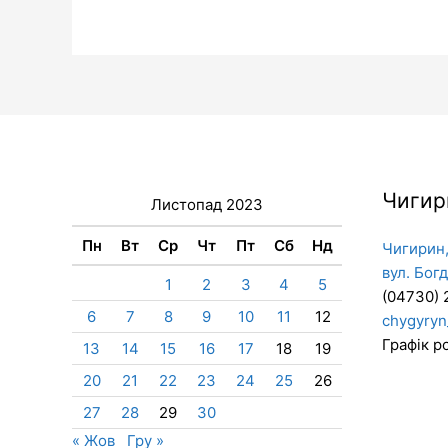
Чигир
Листопад 2023
Пн
Вт
Ср
Чт
Пт
Сб
Нд
Чигирин,
вул. Бог
1
2
3
4
5
(04730) 
6
7
8
9
10
11
12
chygyryn
Графік ро
13
14
15
16
17
18
19
20
21
22
23
24
25
26
27
28
29
30
« Жов
Гру »