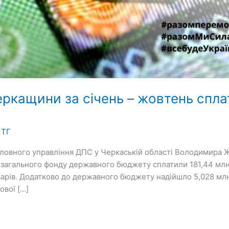
еркащини за січень – жовтень спла
 ТГ
ловного управління ДПС у Черкаській області Володимира Ж
о загального фонду державного бюджету сплатили 181,44 млн
варів. Додатково до державного бюджету надійшло 5,028 млн 
ової […]