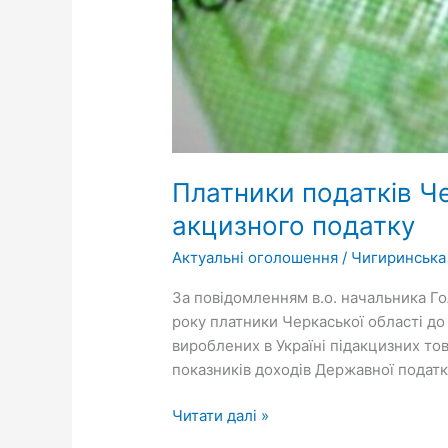
Платники податків Ч
акцизного податку
Актуальні оголошення
/
Чигиринська
За повідомленням в.о. начальника Го
року платники Черкаської області д
вироблених в Україні підакцизних то
показників доходів Державної податк
Читати далі »