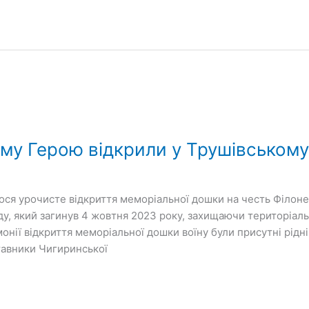
му Герою відкрили у Трушівському
улося урочисте відкриття меморіальної дошки на честь Філо
у, який загинув 4 жовтня 2023 року, захищаючи територіальну
нії відкриття меморіальної дошки воїну були присутні рідні
ставники Чигиринської