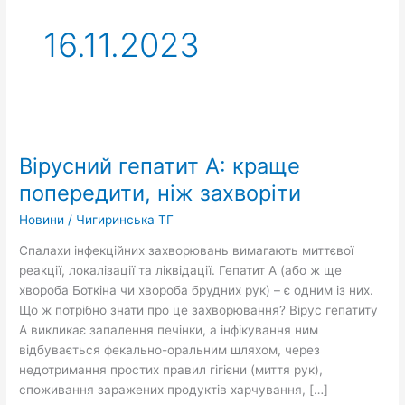
16.11.2023
Вірусний
гепатит
Вірусний гепатит А: краще
А:
краще
попередити, ніж захворіти
попередити,
Новини
/
Чигиринська ТГ
ніж
захворіти
Спалахи інфекційних захворювань вимагають миттєвої
реакції, локалізації та ліквідації. Гепатит А (або ж ще
хвороба Боткіна чи хвороба брудних рук) – є одним із них.
Що ж потрібно знати про це захворювання? Вірус гепатиту
А викликає запалення печінки, а інфікування ним
відбувається фекально-оральним шляхом, через
недотримання простих правил гігієни (миття рук),
споживання заражених продуктів харчування, […]