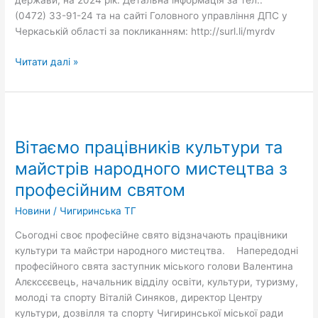
держави, на 2024 рік. Детальна інформація за тел.:
(0472) 33-91-24 та на сайті Головного управління ДПС у
Черкаській області за покликанням: http://surl.li/myrdv
Читати далі »
Вітаємо
працівників
Вітаємо працівників культури та
культури
та
майстрів народного мистецтва з
майстрів
професійним святом
народного
мистецтва
Новини
/
Чигиринська ТГ
з
Сьогодні своє професійне свято відзначають працівники
професійним
культури та майстри народного мистецтва. Напередодні
святом
професійного свята заступник міського голови Валентина
Алєксєєвець, начальник відділу освіти, культури, туризму,
молоді та спорту Віталій Синяков, директор Центру
культури, дозвілля та спорту Чигиринської міської ради