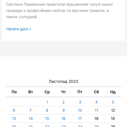
Світлана Перевізник привітали працівників галузі нашої
громади з професійним святом та вручили грамоти, а
також солодкий
Читати далі »
Листопад 2023
Пн
Вт
Ср
Чт
Пт
Сб
Нд
1
2
3
4
5
6
7
8
9
10
11
12
13
14
15
16
17
18
19
20
21
22
23
24
25
26