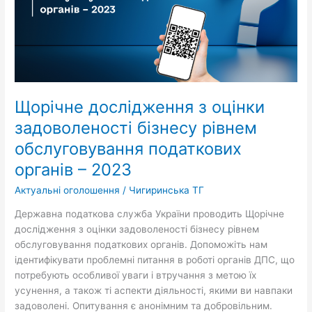
рівнем
обслуговування
податкових
органів
–
2023
Щорічне дослідження з оцінки
задоволеності бізнесу рівнем
обслуговування податкових
органів – 2023
Актуальні оголошення
/
Чигиринська ТГ
Державна податкова служба України проводить Щорічне
дослідження з оцінки задоволеності бізнесу рівнем
обслуговування податкових органів. Допоможіть нам
ідентифікувати проблемні питання в роботі органів ДПС, що
потребують особливої уваги і втручання з метою їх
усунення, а також ті аспекти діяльності, якими ви навпаки
задоволені. Опитування є анонімним та добровільним.