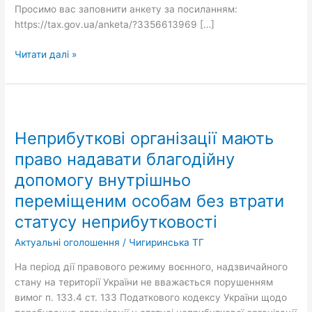
Просимо вас заповнити анкету за посиланням:
https://tax.gov.ua/anketa/?3356613969 […]
Читати далі »
Неприбуткові
організації
Неприбуткові організації мають
мають
право
право надавати благодійну
надавати
допомогу внутрішньо
благодійну
переміщеним особам без втрати
допомогу
внутрішньо
статусу неприбутковості
переміщеним
Актуальні оголошення
/
Чигиринська ТГ
особам
без
На період дії правового режиму воєнного, надзвичайного
втрати
стану на території України не вважається порушенням
статусу
вимог п. 133.4 ст. 133 Податкового кодексу України щодо
неприбутковості