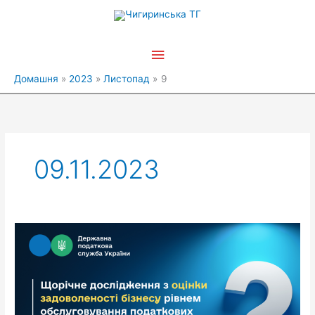
Перейти
Головне
до
вмісту
меню
Домашня
2023
Листопад
9
09.11.2023
Щорічне
дослідження
з
оцінки
задоволеності
бізнесу