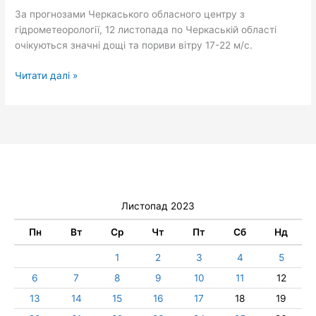
дощі
За прогнозами Черкаського обласного центру з
🌧
гідрометеорології, 12 листопада по Черкаській області
очікуються значні дощі та пориви вітру 17-22 м/с.
Читати далі »
Листопад 2023
Пн
Вт
Ср
Чт
Пт
Сб
Нд
1
2
3
4
5
6
7
8
9
10
11
12
13
14
15
16
17
18
19