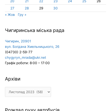
20
21
22
23
24
25
26
27
28
29
30
« Жов
Гру »
Чигиринська міська рада
Чигирин, 20901
вул. Богдана Хмельницького, 26
(04730) 2-59-77
chygyryn_mrada@ukr.net
Графік роботи: 8:00 – 17:00
Архіви
Архіви
Розклад руху автобусів