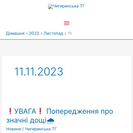
Перейти
Головне
до
вмісту
меню
Домашня
2023
Листопад
11
11.11.2023
УВАГА
УВАГА
Попередження про
Попередження
значні дощі🌧
про
Новини
/
Чигиринська ТГ
значні