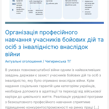
та
осіб
з
інвалідністю
внаслідок
війни
Організація професійного
навчання учасників бойових дій та
осіб з інвалідністю внаслідок
війни
Актуальні оголошення
/
Чигиринська ТГ
В умовах повномасштабної війни одним із найважливіших
завдань держави є захист учасників бойових дій та осіб з
інвалідністю, яку було отримано внаслідок війни. Крім
надання соціальних гарантій цим категоріям українців,
необхідна допомога в адаптації та переході від військової
кар’єри до цивільного життя. Реалізація урядової програми
з безкоштовного професійного навчання сприятиме
підвищенню конкурентоспроможності на ринку праці […]