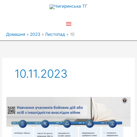
Перейти
Головне
до
вмісту
меню
Домашня
2023
Листопад
10
10.11.2023
Організація
професійного
навчання
учасників
бойових
дій