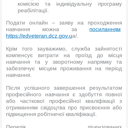
комісією та індивідуальну програму
реабілітації.
Подати онлайн – заяву на проходження
навчання можна за
посиланн
я
м
https://edveteran.dcz.gov.u
a/.
Крім того зауважимо, служба зайнятості
компенсує витрати на проїзд до місця
навчання та у зворотному напрямку та
забезпечує місцем проживання на період
навчання.
Після успішного завершення результатом
професійного навчання є здобуття повної
або часткової професійної кваліфікації з
отриманням свідоцтва про присвоєння або
підвищення робітничої кваліфікації.
Перелік ліцензованих