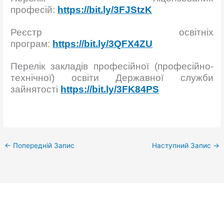
професій:
https://bit.ly/3FJStzK
Реєстр освітніх
програм:
https://bit.ly/3QFX4ZU
Перелік закладів професійної (професійно-
технічної) освіти Державної служби
зайнятості
https://bit.ly/3FK84PS
←
Попередній Запис
Наступний Запис
→