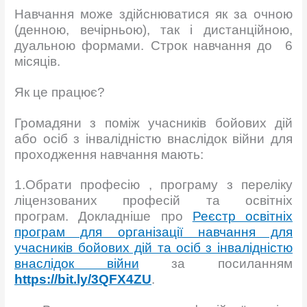
Навчання може здійснюватися як за очною
(денною, вечірньою), так і дистанційною,
дуальною формами. Строк навчання до 6
місяців.
Як це працює?
Громадяни з поміж учасників бойових дій
або осіб з інвалідністю внаслідок війни для
проходження навчання мають:
1.Обрати професію , програму з переліку
ліцензованих професій та освітніх
програм. Докладніше про
Реєстр освітніх
програм для організації навчання для
учасників бойових дій та осіб з інвалідністю
внаслідок війни
за посиланням
https
://
bit
.
ly
/3
QFX
4
ZU
.