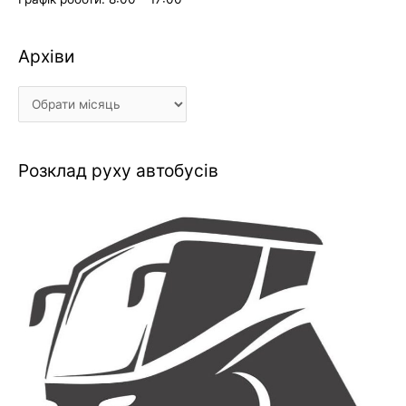
Архіви
Архіви
Розклад руху автобусів