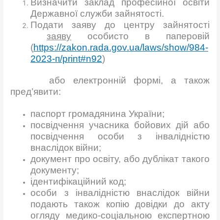
Визначити заклад професійної освіти
Державної служби зайнятості.
Подати заяву до центру зайнятості
за
я
в
у
особисто в паперовій
(
https://zakon.rada.gov.
u
a/laws/show/984-
2023-п/print#n92
)
або електронній формі, а також
пред’явити:
паспорт громадянина України;
посвідчення учасника бойових дій або
посвідчення особи з інвалідністю
внаслідок війни;
документ про освіту, або дублікат такого
документу;
ідентифікаційний код;
особи з інвалідністю внаслідок війни
подають також копію довідки до акту
огляду медико-соціальною експертною