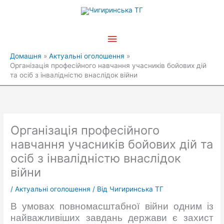
Перейти
Головне
до
вмісту
меню
Домашня
Актуальні оголошення
Організація професійного навчання учасників бойових дій
та осіб з інвалідністю внаслідок війни
Організація професійного
навчання учасників бойових дій та
осіб з інвалідністю внаслідок
війни
/
Актуальні оголошення
/ Від
Чигиринська ТГ
В умовах повномасштабної війни одним із
найважливіших завдань держави є захист