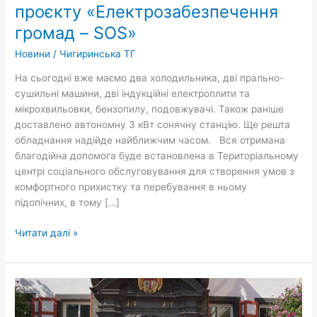
проєкту «Електрозабезпечення
та
обладнання
громад – SOS»
в
Новини
/
Чигиринська ТГ
рамках
проєкту
На сьогодні вже маємо два холодильника, дві прально-
«Електрозабезпечення
сушильні машини, дві індукційні електроплити та
громад
мікрохвильовки, бензопилу, подовжувачі. Також раніше
–
доставлено автономну 3 кВт сонячну станцію. Ще решта
SOS»
обладнання надійде найближчим часом. Вся отримана
благодійна допомога буде встановлена в Територіальному
центрі соціального обслуговування для створення умов з
комфортного прихистку та перебування в ньому
підопічних, в тому […]
Читати далі »
Встановлено
солідарне
партнерство