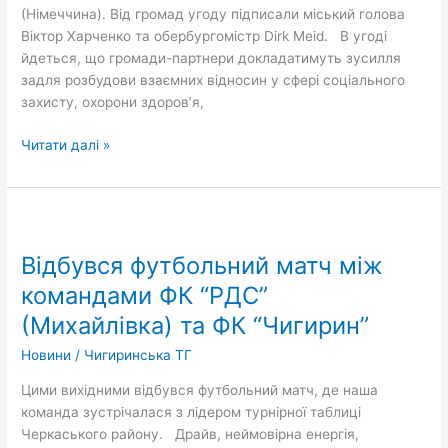
(Німеччина). Від громад угоду підписали міський голова
Віктор Харченко та обербургомістр Dirk Meid. В угоді
йдеться, що громади-партнери докладатимуть зусилля
задля розбудови взаємних відносин у сфері соціального
захисту, охорони здоров’я,
Читати далі »
Відбувся
футбольний
Відбувся футбольний матч між
матч
між
командами ФК “РДС”
командами
(Михайлівка) та ФК “Чигирин”
ФК
“РДС”
Новини
/
Чигиринська ТГ
(Михайлівка)
Цими вихідними відбувся футбольний матч, де наша
та
команда зустрічалася з лідером турнірної таблиці
ФК
Черкаського району. Драйв, неймовірна енергія,
“Чигирин”