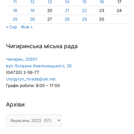
11
12
13
14
15
16
17
18
19
20
21
22
23
24
25
26
27
28
29
30
« Сер
Жов »
Чигиринська міська рада
Чигирин, 20901
вул. Богдана Хмельницького, 26
(04730) 2-59-77
chygyryn_mrada@ukr.net
Графік роботи: 8:00 – 17:00
Архіви
Архіви