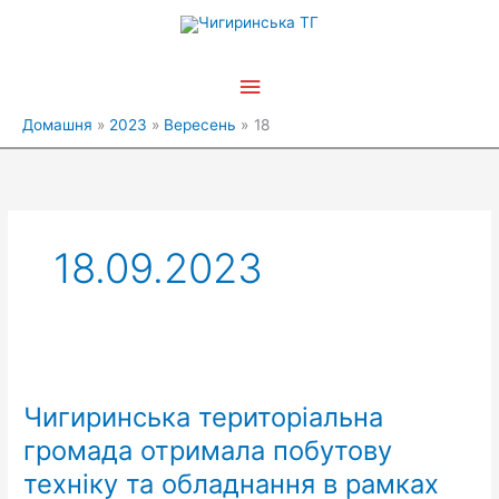
Перейти
Головне
до
вмісту
меню
Домашня
2023
Вересень
18
18.09.2023
Чигиринська
територіальна
Чигиринська територіальна
громада
отримала
громада отримала побутову
побутову
техніку та обладнання в рамках
техніку