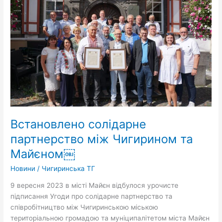
між
Чигирином
та
Майєном
￼
Встановлено солідарне
партнерство між Чигирином та
Майєном￼
Новини
/
Чигиринська ТГ
9 вересня 2023 в місті Майєн відбулося урочисте
підписання Угоди про солідарне партнерство та
співробітництво між Чигиринською міською
територіальною громадою та муніципалітетом міста Майєн