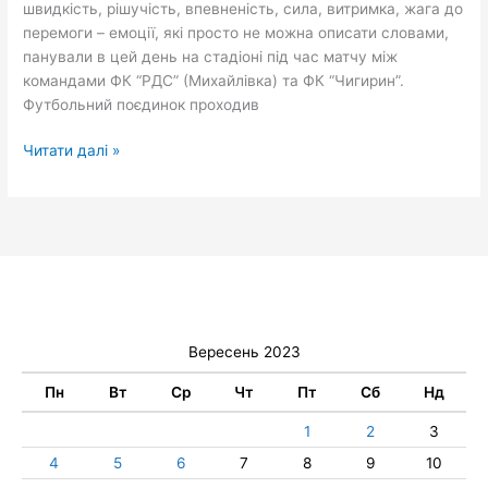
швидкість, рішучість, впевненість, сила, витримка, жага до
перемоги – емоції, які просто не можна описати словами,
панували в цей день на стадіоні під час матчу між
командами ФК “РДС” (Михайлівка) та ФК “Чигирин”.
Футбольний поєдинок проходив
Читати далі »
Вересень 2023
Пн
Вт
Ср
Чт
Пт
Сб
Нд
1
2
3
4
5
6
7
8
9
10