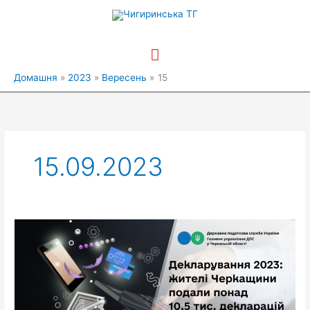
Перейти
Головне
до
вмісту
меню
Домашня
2023
Вересень
15
15.09.2023
Декларування
–
2023:
жителі
Черкащини
подали