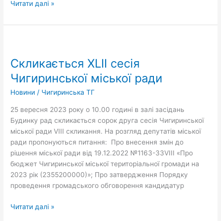
Читати далі »
Скликається
XLІІ
Скликається XLІІ сесія
сесія
Чигиринської
Чигиринської міської ради
міської
Новини
/
Чигиринська ТГ
ради
25 вересня 2023 року о 10.00 годині в залі засідань
Будинку рад скликається сорок друга сесія Чигиринської
міської ради VIІІ скликання. На розгляд депутатів міської
ради пропонуються питання: Про внесення змін до
рішення міської ради від 19.12.2022 №1163-33VІІІ «Про
бюджет Чигиринської міської територіальної громади на
2023 рік (2355200000)»; Про затвердження Порядку
проведення громадського обговорення кандидатур
Читати далі »