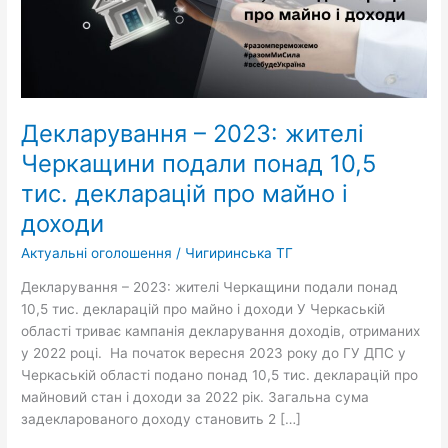
понад
10,5
тис.
декларацій
про
майно
Декларування – 2023: жителі
і
Черкащини подали понад 10,5
доходи
тис. декларацій про майно і
доходи
Актуальні оголошення
/
Чигиринська ТГ
Декларування – 2023: жителі Черкащини подали понад
10,5 тис. декларацій про майно і доходи У Черкаській
області триває кампанія декларування доходів, отриманих
у 2022 році. На початок вересня 2023 року до ГУ ДПС у
Черкаській області подано понад 10,5 тис. декларацій про
майновий стан і доходи за 2022 рік. Загальна сума
задекларованого доходу становить 2 […]