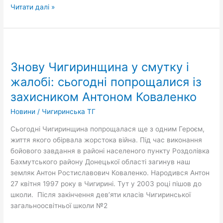
Читати далі »
Знову
Чигиринщина
Знову Чигиринщина у смутку і
у
смутку
жалобі: сьогодні попрощалися із
і
захисником Антоном Коваленко
жалобі:
сьогодні
Новини
/
Чигиринська ТГ
попрощалися
Сьогодні Чигиринщина попрощалася ще з одним Героєм,
із
життя якого обірвала жорстока війна. Під час виконання
захисником
бойового завдання в районі населеного пункту Роздолівка
Антоном
Бахмутського району Донецької області загинув наш
Коваленко
земляк Антон Ростиславович Коваленко. Народився Антон
27 квітня 1997 року в Чигирині. Тут у 2003 році пішов до
школи. Після закінчення дев’яти класів Чигиринської
загальноосвітньої школи №2