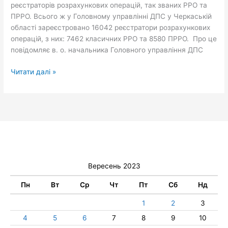
реєстраторів розрахункових операцій, так званих РРО та
ПРРО. Всього ж у Головному управлінні ДПС у Черкаській
області зареєстровано 16042 реєстратори розрахункових
операцій, з них: 7462 класичних РРО та 8580 ПРРО. Про це
повідомляє в. о. начальника Головного управління ДПС
Читати далі »
Вересень 2023
Пн
Вт
Ср
Чт
Пт
Сб
Нд
1
2
3
4
5
6
7
8
9
10