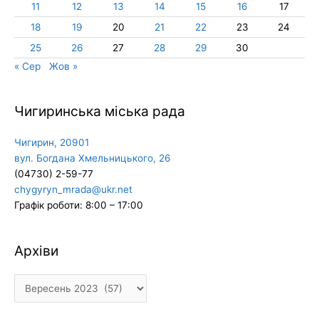
11
12
13
14
15
16
17
18
19
20
21
22
23
24
25
26
27
28
29
30
« Сер
Жов »
Чигиринська міська рада
Чигирин, 20901
вул. Богдана Хмельницького, 26
(04730) 2-59-77
chygyryn_mrada@ukr.net
Графік роботи: 8:00 – 17:00
Архіви
Архіви