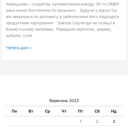
Корецьким – солдатом, кулеметником взводу 30-го ОМБР
імені князя Костянтина Острозького. Будучи у відпустці
він звернувся по допомогу в забезпеченні його підрозділу
продуктами харчування. Завтра Сергій їде на позиції в
Бахмутському напрямку. Передали картоплю, моркву,
цибулю, супи
Читати далі »
Вересень 2023
Пн
Вт
Ср
Чт
Пт
Сб
Нд
1
2
3