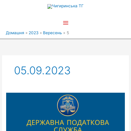
Перейти
Головне
до
вмісту
меню
Домашня
2023
Вересень
5
05.09.2023
Податкова
повідомляє