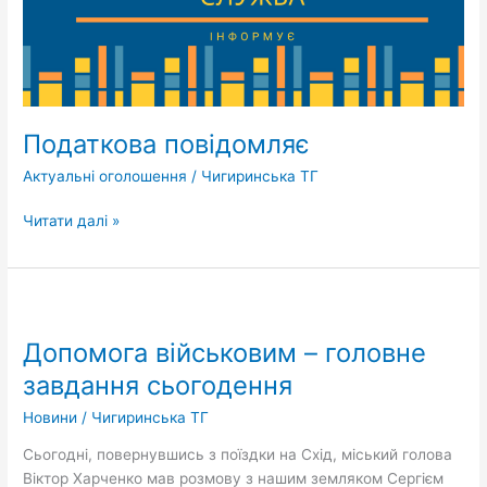
Податкова повідомляє
Актуальні оголошення
/
Чигиринська ТГ
Читати далі »
Допомога
військовим
Допомога військовим – головне
–
головне
завдання сьогодення
завдання
Новини
/
Чигиринська ТГ
сьогодення
Сьогодні, повернувшись з поїздки на Схід, міський голова
Віктор Харченко мав розмову з нашим земляком Сергієм