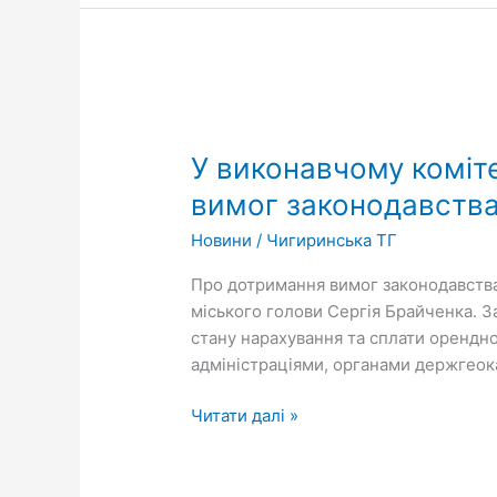
У
виконавчому
У виконавчому коміте
комітеті
міської
вимог законодавства
ради
Новини
/
Чигиринська ТГ
проведено
нараду
Про дотримання вимог законодавства 
з
міського голови Сергія Брайченка. 
питань
стану нарахування та сплати орендно
дотримання
адміністраціями, органами держгеока
вимог
законодавства
Читати далі »
у
сфері
земельних