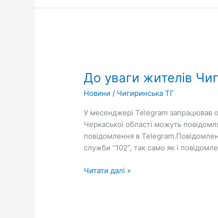
До
уваги
До уваги жителів Чи
жителів
Чигиринської
Новини
/
Чигиринська ТГ
громади!
У месенджері Telegram запрацював 
Черкаської області можуть повідомля
повідомлення в Telegram.Повідомлен
служби “102”, так само як і повідом
Читати далі »