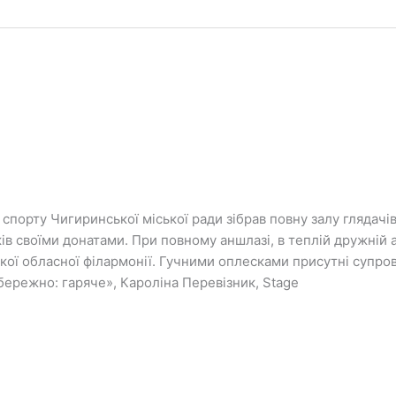
 спорту Чигиринської міської ради зібрав повну залу глядачі
ів своїми донатами. При повному аншлазі, в теплій дружній
ької обласної філармонії. Гучними оплесками присутні супр
бережно: гаряче», Кароліна Перевізник, Stage