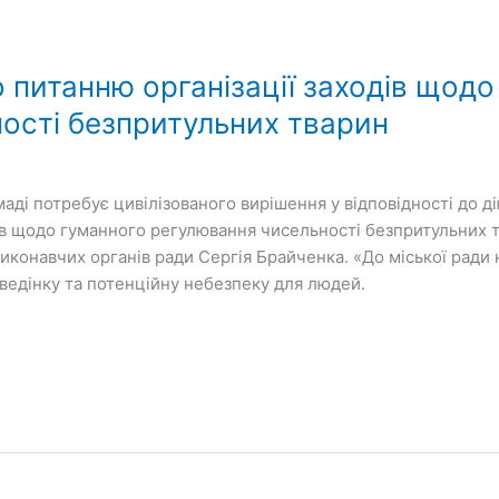
 питанню організації заходів щодо
ості безпритульних тварин
аді потребує цивілізованого вирішення у відповідності до д
дів щодо гуманного регулювання чисельності безпритульних 
 виконавчих органів ради Сергія Брайченка. «До міської рад
оведінку та потенційну небезпеку для людей.