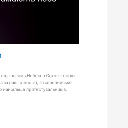
и
і під гаслом «Небесна Сотня – перші
а за наші цінності, за європейське
ло найбільше протестувальників.