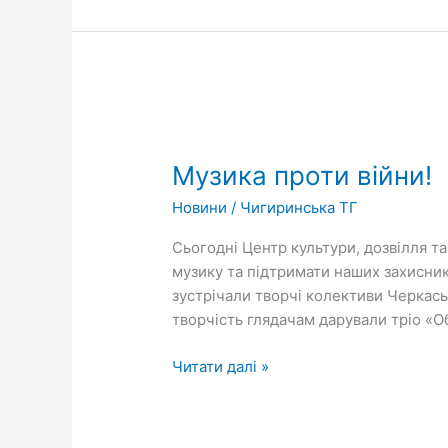
відносин
Музика
проти
Музика проти війни!
війни!
Новини
/
Чигиринська ТГ
Сьогодні Центр культури, дозвілля та
музику та підтримати наших захисник
зустрічали творчі колективи Черкас
творчість глядачам дарували тріо «О
Читати далі »