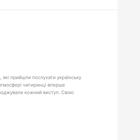
в, які прийшли послухати українську
 атмосфері чигиринці вперше
оводжували кожний виступ. Свою