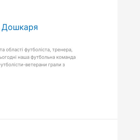
а Дошкаря
та області футболіста, тренера,
ьогодні наша футбольна команда
Футболісти-ветерани грали з