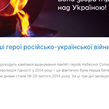
і герої російсько-української війн
 проходить кампанія вшанування пам’яті героїв Небесної Сотн
Революція гідності у 2014 році – це фактично була перша битв
и днями стали 18–20 лютого 2014 року. За ці три дні загину