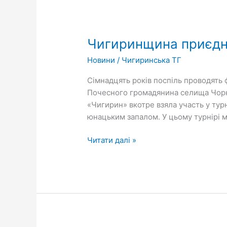
Чигиринщина
приєдналася
Чигиринщина приєдна
до
вшанування
Новини
/
Чигиринська ТГ
пам’яті
Івана
Сімнадцять років поспіль проводять ф
Дошкаря
Почесного громадянина селища Чорн
«Чигирин» вкотре взяла участь у тур
юнацьким запалом. У цьому турнірі 
Читати далі »