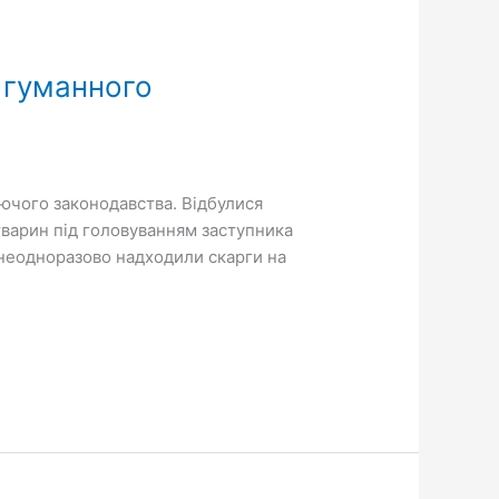
 гуманного
іючого законодавства. Відбулися
тварин під головуванням заступника
и неодноразово надходили скарги на