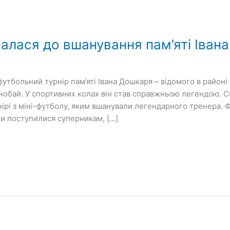
лася до вшанування пам’яті Іван
утбольний турнір пам’яті Івана Дошкаря – відомого в районі 
обай. У спортивних колах він став справжньою легендою. С
нірі з міні-футболу, яким вшанували легендарного тренера. 
ми поступилися суперникам, […]