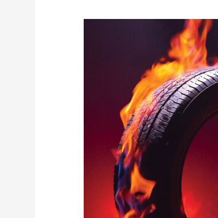
Небесна
Сотня
–
перші
герої
російсько-
української
війни