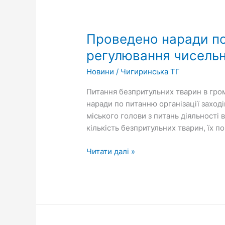
Проведено
наради
Проведено наради по
по
питанню
регулювання чисельн
організації
Новини
/
Чигиринська ТГ
заходів
щодо
Питання безпритульних тварин в гром
гуманного
наради по питанню організації захо
регулювання
міського голови з питань діяльності
чисельності
кількість безпритульних тварин, їх п
безпритульних
тварин
Читати далі »