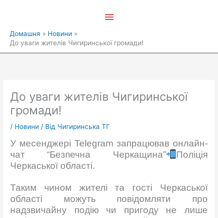
Перейти
Головне
до
вмісту
меню
Домашня
Новини
До уваги жителів Чигиринської громади!
До уваги жителів Чигиринської
громади!
/
Новини
/ Від
Чигиринська ТГ
У месенджері Telegram запрацював онлайн-
чат “Безпечна Черкащина”
Поліція
Черкаської області.
Таким чином жителі та гості Черкаської
області можуть повідомляти про
надзвичайну подію чи пригоду не лише