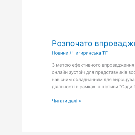
Розпочато
впровадження
Розпочато впровадже
проєкту
в
Новини
/
Чигиринська ТГ
рамках
ініціативи
З метою ефективного впровадження П
«Сади
онлайн зустріч для представників во
Перемоги»
навісним обладнанням для вирощуван
діяльності в рамках ініціативи “Сад
Читати далі »