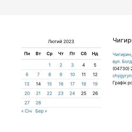
Чигир
Лютий 2023
Пн
Вт
Ср
Чт
Пт
Сб
Нд
Чигирин,
вул. Бог
1
2
3
4
5
(04730) 
6
7
8
9
10
11
12
chygyryn
Графік ро
13
14
15
16
17
18
19
20
21
22
23
24
25
26
27
28
« Січ
Бер »