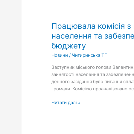
Працювала
комісія
Працювала комісія з п
з
питань
населення та забезп
легалізації
бюджету
виплати
заробітної
Новини
/
Чигиринська ТГ
плати,
Заступник міського голови Валентина 
зайнятості
зайнятості населення та забезпечен
населення
денного засідання було питання спла
та
громади. Комісією проаналізовано осн
забезпечення
надходжень
Читати далі »
обов’язкових
платежів
до
місцевого
бюджету