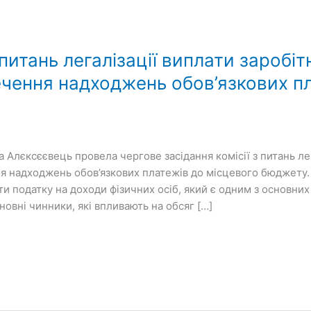
итань легалізації виплати заробітн
ечення надходжень обов’язкових п
Алєксєєвець провела чергове засідання комісії з питань лег
ня надходжень обов’язкових платежів до місцевого бюджету
ти податку на доходи фізичних осіб, який є одним з основ
овні чинники, які впливають на обсяг […]