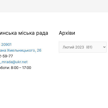
Архіви
инська міська рада
Архіви
 20901
дана Хмельницького, 26
2-59-77
_mrada@ukr.net
боти: 8:00 – 17:00