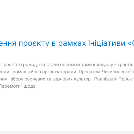
ння проєкту в рамках ініціативи 
роєктів громад, які стали переможцями конкурсу – грантів
сьми громад з його організаторами. Проєктом Чигиринської 
ня і збору овочевих та зернових культур. Реалізація Проєк
и Перемоги” щодо