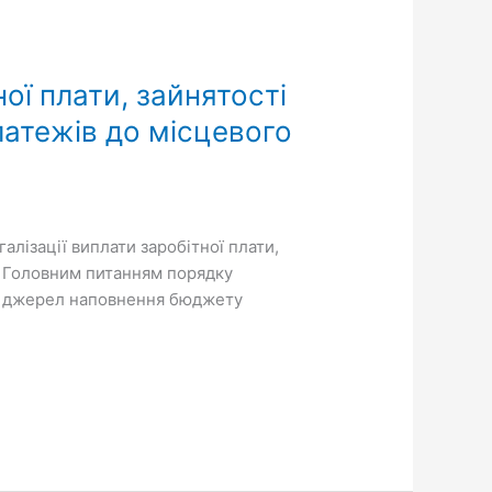
ої плати, зайнятості
латежів до місцевого
алізації виплати заробітної плати,
. Головним питанням порядку
них джерел наповнення бюджету