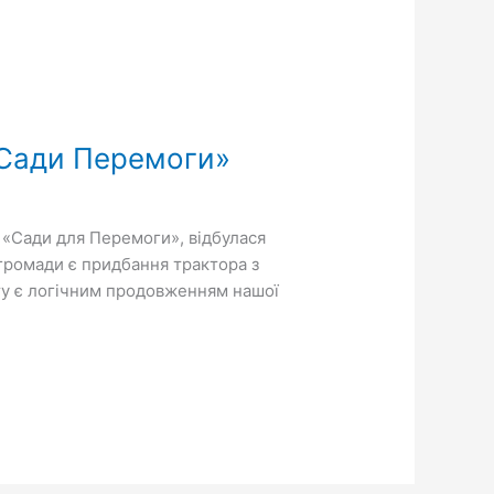
«Сади Перемоги»
 «Сади для Перемоги», відбулася
громади є придбання трактора з
ту є логічним продовженням нашої