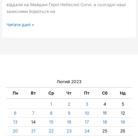
Сотні
віддали на Майдані Герої Небесної Сотні, а сьогодні наші
захисники борються на
Читати далі »
Лютий 2023
Пн
Вт
Ср
Чт
Пт
Сб
Нд
1
2
3
4
5
6
7
8
9
10
11
12
13
14
15
16
17
18
19
20
21
22
23
24
25
26