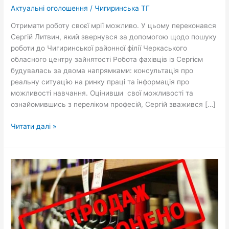
професійного
Актуальні оголошення
/
Чигиринська ТГ
навчання
Отримати роботу своєї мрії можливо. У цьому переконався
Сергій Литвин, який звернувся за допомогою щодо пошуку
роботи до Чигиринської районної філії Черкаського
обласного центру зайнятості Робота фахівців із Сергієм
будувалась за двома напрямками: консультація про
реальну ситуацію на ринку праці та інформація про
можливості навчання. Оцінивши свої можливості та
ознайомившись з переліком професій, Сергій зважився […]
Читати далі »
ДО
УВАГИ
СУБ’ЄКТІВ
ГОСПОДАРЮВАННЯ,
ЯКІ
ЗДІЙСНЮЮТЬ