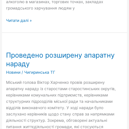
алкоголю в магазинах, торгових точках, закладах
громадського харчування людям у
Читати далі »
Проведено
розширену
Проведено розширену апаратну
апаратну
нараду
нараду
Новини
/
Чигиринська ТГ
Міський голова Віктор Харченко провів розширену
апаратну нараду із старостами старостинських округів,
керівниками комунальних підприємств, керівниками
структурних підрозділів міської ради та начальниками
відділів виконавчого комітету. У ході наради було
заслухано керівників щодо стану справ за напрямками
діяльності структур. Зокрема, обговорені актуальні
питання життєдіяльності громади, які стосуються