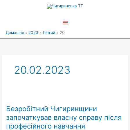
Перейти
Головне
до
вмісту
меню
Домашня
2023
Лютий
20
20.02.2023
Безробітний
Чигиринщини
Безробітний Чигиринщини
започаткував
власну
започаткував власну справу після
справу
професійного навчання
після