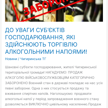
ТОРГІВЛЮ
АЛКОГОЛЬНИМИ
НАПОЯМИ!
ДО УВАГИ СУБ’ЄКТІВ
ГОСПОДАРЮВАННЯ, ЯКІ
ЗДІЙСНЮЮТЬ ТОРГІВЛЮ
АЛКОГОЛЬНИМИ НАПОЯМИ!
Новини
/
Чигиринська ТГ
Шановні суб’єкти господарювання, жителі Чигиринської
територіальної громади! НАГАДУЄМО: ПРОДАЖ
АЛКОГОЛЮ ВІЙСЬКОВОСЛУЖБОВЦЯМ КАТЕГОРИЧНО
ЗАБОРОНЕНО Воєнний стан в державі покладає на нас усіх
певні заборони. Одна з них стосується продажу та
вживання спиртних напоїв. Наголошуємо: продавати
алкогольні напої у період запровадження воєнного стану
дозволяється ВИКЛЮЧНО цивільному населенню.Продаж