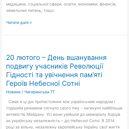
медицини, соціальної сфери, освіти, економіки, фінансів,
земельних питань, тощо.
Читати далі »
20
лютого
20 лютого – День вшанування
–
День
подвигу учасників Революції
вшанування
Гідності та увічнення пам’яті
подвигу
Героїв Небесної Сотні
учасників
Революції
Новини
/
Чигиринська ТГ
Гідності
та
Саме в ці дні протистояння між українським народом і
увічнення
тодішнім режимом сягнуло свого піку – загинуло найбільше
пам’яті
активістів Майдану. Усі вони увійшли до меморіалу борців
Героїв
за українську незалежність – до Небесної Сотні. В 2014
Небесної
році за вільну, незалежну європейську Україну свої життя