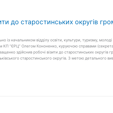
ити до старостинських округів гр
но із начальником відділу освіти, культури, туризму, молоді
м КП “ЄРЦ” Олегом Кононенко, куруючою справами (секрета
ващенко здійснив робочі візити до старостинських округів г
ньківського старостинського округів. З метою детального вив