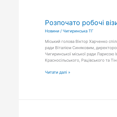
Розпочато
робочі
Розпочато робочі віз
візити
до
Новини
/
Чигиринська ТГ
старостинських
округів
Міський голова Віктор Харченко спіль
громади
ради Віталієм Синяковим, директоро
Чигиринської міської ради Ларисою І
Красносільського, Рацівського та Ті
Читати далі »