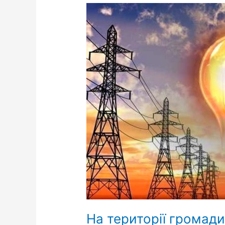
На
території
громади
можливе
застосування
графіків
аварійних
відключень
електроенергії
На території громад