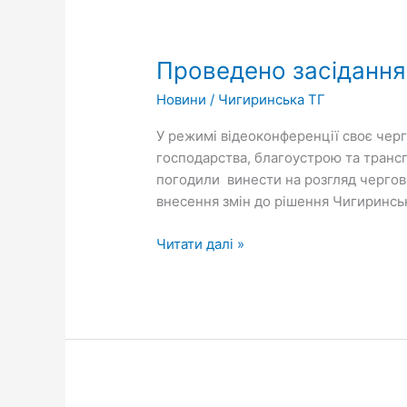
Проведено
засідання
Проведено засідання 
постійних
комісій
Новини
/
Чигиринська ТГ
Чигиринської
міської
У режимі відеоконференції своє черг
ради
господарства, благоустрою та транспо
погодили винести на розгляд чергово
внесення змін до рішення Чигиринсь
Читати далі »