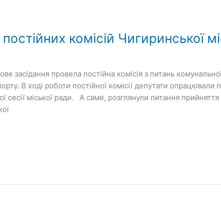
постійних комісій Чигиринської мі
ове засідання провела постійна комісія з питань комунально
рту. В ході роботи постійної комісії депутати опрацювали про
ї сесії міської ради. А саме, розглянули питання прийняття
кої