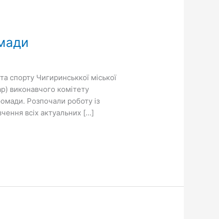
омади
 та спорту Чигиринськкої міської
р) виконавчого комітету
ромади. Розпочали роботу із
чення всіх актуальних […]