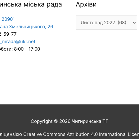
Архіви
инська міська рада
Архіви
 20901
дана Хмельницького, 26
2-59-77
_mrada@ukr.net
боти: 8:00 – 17:00
Copyright © 2026
Чигиринська ТГ
іцензією Creative Commons Attribution 4.0 International Lic