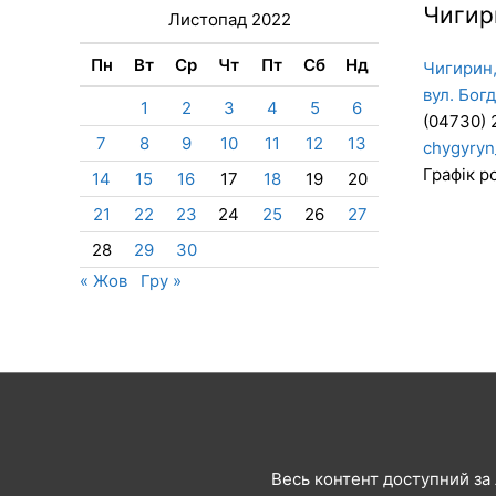
Чигир
Листопад 2022
Пн
Вт
Ср
Чт
Пт
Сб
Нд
Чигирин,
вул. Бог
1
2
3
4
5
6
(04730) 
7
8
9
10
11
12
13
chygyryn
Графік ро
14
15
16
17
18
19
20
21
22
23
24
25
26
27
28
29
30
« Жов
Гру »
Весь контент доступний за л