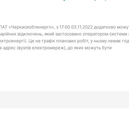
АТ «Черкасиобленерго», з 17:00 03.11.2022 додатково можут
варійних відключень, який застосовано оператором системи 
ектроенергії. Це не графік планових робіт, у ньому немає г
х адрес (вузлів електромереж), до яких можуть бути