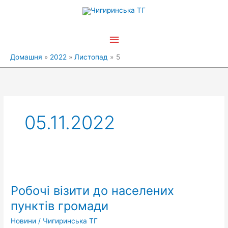
Перейти
Головне
до
вмісту
меню
Домашня
2022
Листопад
5
05.11.2022
Робочі
візити
Робочі візити до населених
до
населених
пунктів громади
пунктів
Новини
/
Чигиринська ТГ
громади