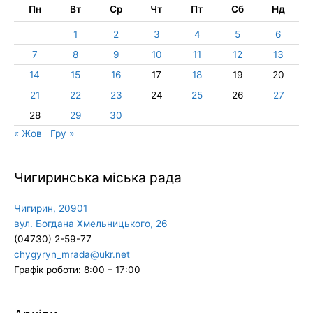
Пн
Вт
Ср
Чт
Пт
Сб
Нд
1
2
3
4
5
6
7
8
9
10
11
12
13
14
15
16
17
18
19
20
21
22
23
24
25
26
27
28
29
30
« Жов
Гру »
Чигиринська міська рада
Чигирин, 20901
вул. Богдана Хмельницького, 26
(04730) 2-59-77
chygyryn_mrada@ukr.net
Графік роботи: 8:00 – 17:00
Архіви