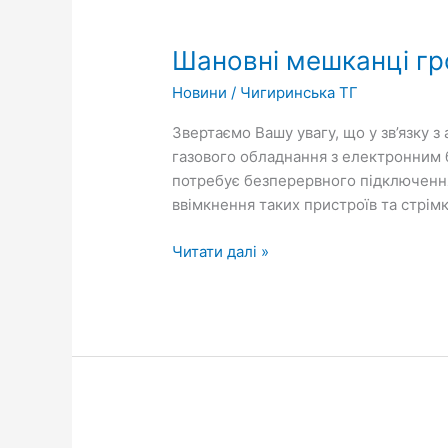
Шановні
мешканці
Шановні мешканці гр
громади,
власники
Новини
/
Чигиринська ТГ
турбованих
газових
Звертаємо Вашу увагу, що у зв’язку 
котлів!
газового обладнання з електронним б
потребує безперервного підключення
ввімкнення таких пристроїв та стрім
Читати далі »
На