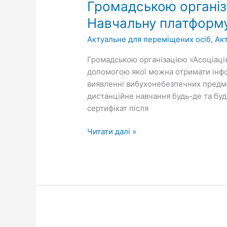
Громадською організ
«Асоціація
саперів
Навчальну платформ
України»
Актуальне для переміщених осіб
,
Ак
створено
онлайн
Громадською організацією «Асоціація
Навчальну
допомогою якої можна отримати інфор
платформу
виявленні вибухонебезпечних предме
дистанційне навчання будь-де та буд
сертифікат після
Читати далі »