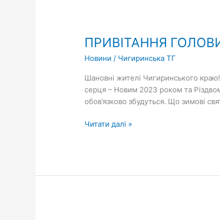
ПРИВІТАННЯ
ГОЛОВИ
ПРИВІТАННЯ ГОЛОВ
ЧИГИРИНСЬКОЇ
МІСЬКОЇ
Новини
/
Чигиринська ТГ
ТЕРИТОРІАЛЬНОЇ
ГРОМАДИ
Шановні жителі Чигиринського краю! В
серця – Новим 2023 роком та Різдвом
обов’язково збудуться. Що зимові свя
Читати далі »