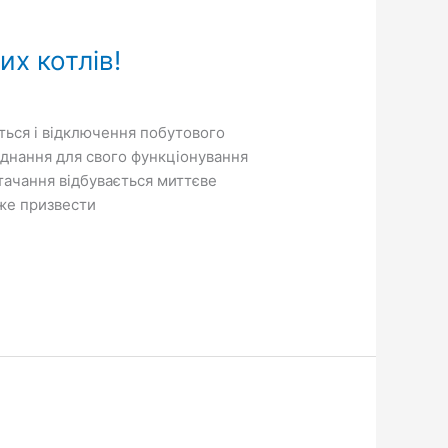
х котлів!
ться і відключення побутового
аднання для свого функціонування
ачання відбувається миттєве
оже призвести