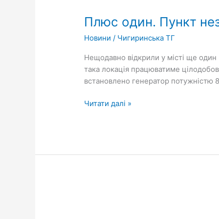
один.
Плюс один. Пункт не
Пункт
незламності
Новини
/
Чигиринська ТГ
у
Чигиринському
Нещодавно відкрили у місті ще один 
ліцеї
така локація працюватиме цілодобово
№3
встановлено генератор потужністю 850
Читати далі »
Громадською
організацією