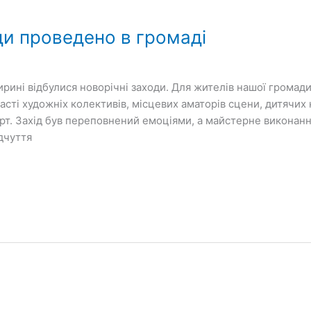
ди проведено в громаді
ирині відбулися новорічні заходи. Для жителів нашої громад
участі художніх колективів, місцевих аматорів сцени, дитячих
т. Захід був переповнений емоціями, а майстерне виконанн
ідчуття