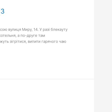
№3
сою вулиця Миру, 14. У разі блекауту
отельня, а по-друге там
жуть зігрітися, випити гарячого чаю