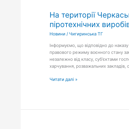
території
На території Черкас
Черкаської
області
піротехнічних виробі
заборонено
Новини
/
Чигиринська ТГ
продаж
та
Інформуємо, що відповідно до наказу 
використання
правового режиму воєнного стану заб
піротехнічних
незалежно від класу, суб’єктами гос
виробів
харчування, розважальних закладів, о
Читати далі »