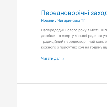
Передноворічні
заходи
Передноворічні захо
проведено
в
Новини
/
Чигиринська ТГ
громаді
Напередодні Нового року в місті Чиг
дозвілля та спорту міської ради, за 
традиційний передноворічний концер
кожного з присутніх хоч на годину в
Читати далі »
Плюс