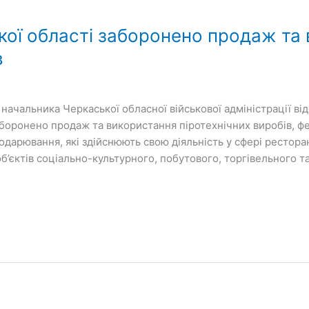
ької області заборонено продаж та
в
начальника Черкаської обласної військової адміністрації від
оронено продаж та використання піротехнічних виробів, феє
подарювання, які здійснюють свою діяльність у сфері рестор
б’єктів соціально-культурного, побутового, торгівельного т