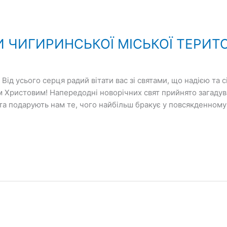
И ЧИГИРИНСЬКОЇ МІСЬКОЇ ТЕРИТ
ід усього серця радий вітати вас зі святами, що надією та 
 Христовим! Напередодні новорічних свят прийнято загадува
та подарують нам те, чого найбільш бракує у повсякденному бу