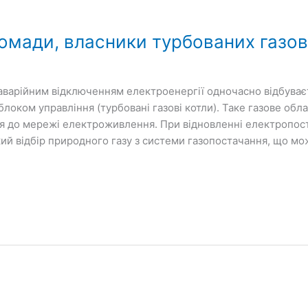
омади, власники турбованих газови
з аварійним відключенням електроенергії одночасно відбуває
локом управління (турбовані газові котли). Таке газове обл
 до мережі електроживлення. При відновленні електропост
кий відбір природного газу з системи газопостачання, що м