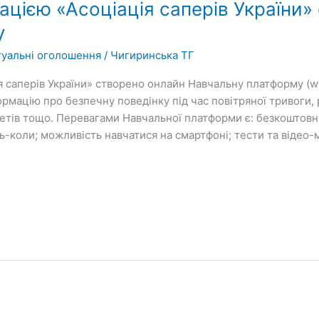
ацією «Асоціація саперів України»
у
туальні оголошення
/
Чигиринська ТГ
 саперів України» створено онлайн Навчальну платформу (www
мацію про безпечну поведінку під час повітряної тривоги, р
тів тощо. Перевагами Навчальної платформи є: безкоштовний
ь-коли; можливість навчатися на смартфоні; тести та відео