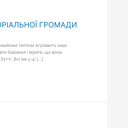
ОРІАЛЬНОЇ ГРОМАДИ
сімейним теплом зігрівають наші
ти бажання і вірити, що вони
тті. Всі ми у ці […]