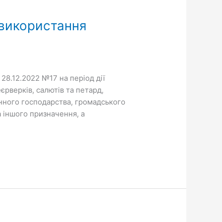
 використання
 28.12.2022 №17 на період дії
рверків, салютів та петард,
анного господарства, громадського
а іншого призначення, а