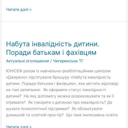
Читати далі »
Набута
інвалідність
Набута інвалідність дитини.
дитини.
Поради
Поради батькам і фахівцям
батькам
Актуальні оголошення
/
Чигиринська ТГ
і
фахівцям
ЮНІСЕФ разом із навчально-реабілітаційним центром
«Джерело» підготували брошуру «Набута інвалідність
дитини. Поради батькам і фахівцям», яка містить відповіді
на такі запитання: Як оформити статус інвалідності
дитини? На яку допомогу можна розраховувати та як її
отримати? Як говорити з дитиною про інвалідність? Де
шукати психологічної підтримки? Як облаштувати
домашній та освітній простір? Що таке інклюзивна освіта
Читати далі »