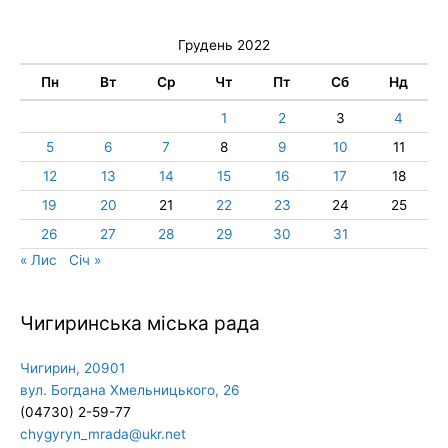
Грудень 2022
Пн
Вт
Ср
Чт
Пт
Сб
Нд
1
2
3
4
5
6
7
8
9
10
11
12
13
14
15
16
17
18
19
20
21
22
23
24
25
26
27
28
29
30
31
« Лис
Січ »
Чигиринська міська рада
Чигирин, 20901
вул. Богдана Хмельницького, 26
(04730) 2-59-77
chygyryn_mrada@ukr.net