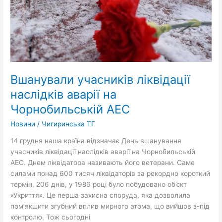
АЕС
Вшанували учасників ліквідації
наслідків аварії на
Чорнобильській АЕС
Новини
/
Чигиринська ТГ
14 грудня наша країна відзначає День вшанування
учасників ліквідації наслідків аварії на Чорнобильській
АЕС. Днем ліквідатора називають його ветерани. Саме
силами понад 600 тисяч ліквідаторів за рекордно короткий
термін, 206 днів, у 1986 році було побудовано об’єкт
«Укриття». Це перша захисна споруда, яка дозволила
пом’якшити згубний вплив мирного атома, що вийшов з-під
контролю. Тож сьогодні