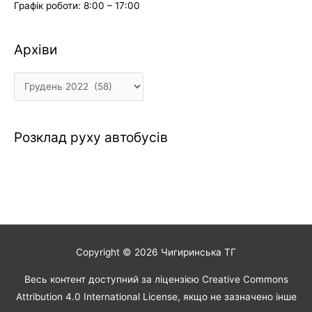
Графік роботи: 8:00 – 17:00
Архіви
Архіви
Розклад руху автобусів
Copyright © 2026
Чигиринська ТГ
Весь контент доступний за ліцензією Creative Commons
Attribution 4.0 International License, якщо не зазначено інше