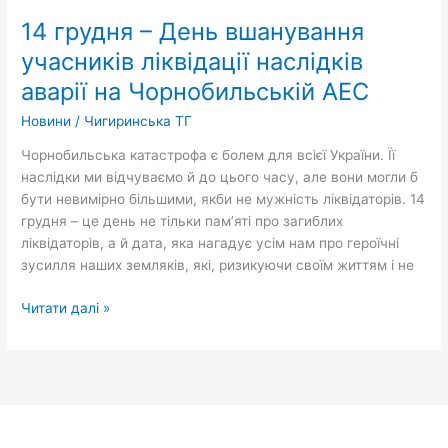
грудня
14 грудня – День вшанування
–
День
учасників ліквідації наслідків
вшанування
аварії на Чорнобильській АЕС
учасників
ліквідації
Новини
/
Чигиринська ТГ
наслідків
Чорнобильська катастрофа є болем для всієї України. Її
аварії
наслідки ми відчуваємо й до цього часу, але вони могли б
на
бути невимірно більшими, якби не мужність ліквідаторів. 14
Чорнобильській
грудня – це день не тільки пам’яті про загиблих
АЕС
ліквідаторів, а й дата, яка нагадує усім нам про героїчні
зусилля наших земляків, які, ризикуючи своїм життям і не
Читати далі »