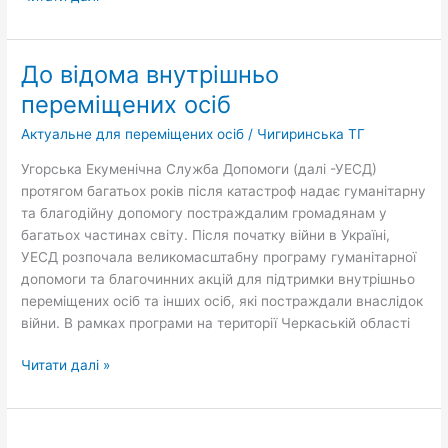
До відома внутрішньо
До
відома
переміщених осіб
внутрішньо
Актуальне для переміщених осіб
/
Чигиринська ТГ
переміщених
осіб
Угорська Екуменічна Служба Допомоги (далі -УЕСД)
протягом багатьох років після катастроф надає гуманітарну
та благодійну допомогу постраждалим громадянам у
багатьох частинах світу. Після початку війни в Україні,
УЕСД розпочала великомасштабну програму гуманітарної
допомоги та благочинних акцій для підтримки внутрішньо
переміщених осіб та інших осіб, які постраждали внаслідок
війни. В рамках програми на території Черкаській області
Читати далі »
Державні