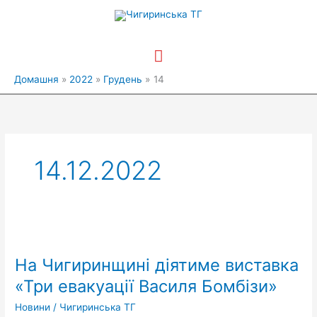
Перейти
Головне
до
вмісту
меню
Домашня
2022
Грудень
14
14.12.2022
На
Чигиринщині
На Чигиринщині діятиме виставка
діятиме
виставка
«Три евакуації Василя Бомбізи»
«Три
Новини
/
Чигиринська ТГ
евакуації