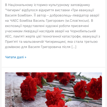
Василя
В Національному історико-культурному заповіднику
Бомбізи»
“Чигирин” відбулося відкриття виставки «Три евакуації
Василя Бомбізи». ЇЇ автор – доброволець-ліквідатор аварії
на ЧАЕС Бомбіза Василь Григорович (м.Слов’янськ). В
експозиції представлені художні роботи присвячені
учасникам ліквідації наслідків аварії на Чорнобильській
АЕС, пам’яті жертв цієї техногенної катастрофи, евакуації з
Прип’яті та мальовничій Чигиринщині, яка стала третьою
домівкою для Василя Григоровича після […]
Читати далі »
Вшанували
учасників
ліквідації
наслідків
аварії
на
Чорнобильській