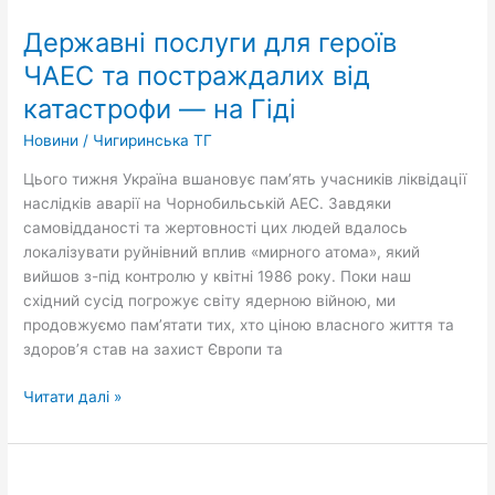
послуги
Державні послуги для героїв
для
героїв
ЧАЕС та постраждалих від
ЧАЕС
катастрофи — на Гіді
та
постраждалих
Новини
/
Чигиринська ТГ
від
Цього тижня Україна вшановує пам’ять учасників ліквідації
катастрофи
наслідків аварії на Чорнобильській АЕС. Завдяки
—
самовідданості та жертовності цих людей вдалось
на
локалізувати руйнівний вплив «мирного атома», який
Гіді
вийшов з-під контролю у квітні 1986 року. Поки наш
східний сусід погрожує світу ядерною війною, ми
продовжуємо пам’ятати тих, хто ціною власного життя та
здоров’я став на захист Європи та
Читати далі »
14