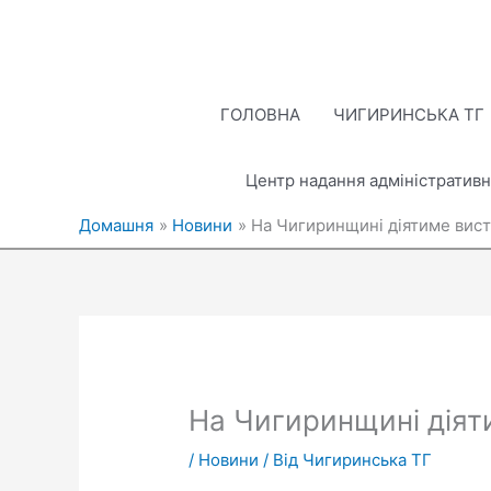
Перейти
до
вмісту
ГОЛОВНА
ЧИГИРИНСЬКА ТГ
Центр надання адміністративн
Домашня
Новини
На Чигиринщині діятиме вист
На Чигиринщині діят
/
Новини
/ Від
Чигиринська ТГ