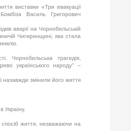
риття виставки «Три евакуації
 Бомбіза Василь Григорович
ідків аварії на Чорнобильській
овничій Чигиринщині, яка стала
 землю.
і. Чорнобильська трагедія,
ево українського народу” –
кі назавжди змінили його життя
в Україну.
 спосіб життя, незважаючи на