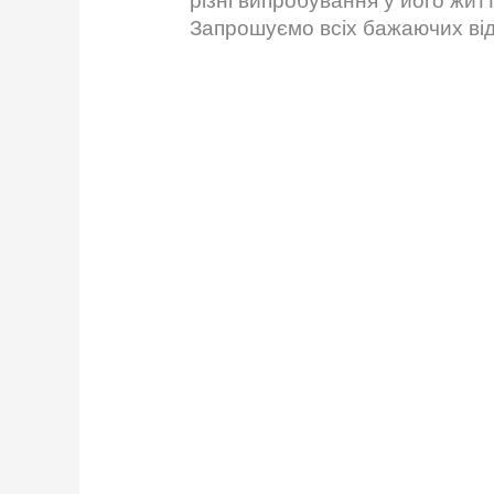
різні випробування у його житт
Запрошуємо всіх бажаючих відв