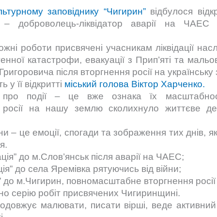
льтурному заповіднику “Чигирин”
відбулося відк
 – доброволець-ліквідатор аварії на ЧАЕС
ожні роботи присвячені учасникам ліквідації насл
генної катастрофи, евакуації з Прип’яті та маль
ригоровича після вторгнення росії на українську
ь у її відкритті
міський голова Віктор Харченко.
про події – це вже ознака їх масштабност
 росії на нашу землю сколихнуло життєве дер
 – це емоції, спогади та зображення тих днів, я
я.
ція” до м.Слов’янськ після аварії на ЧАЕС;
ція” до села Яремівка рятуючись від війни;
” до м.Чигирин, повномасштабне вторгнення росії 
но серію робіт присвячених Чигиринщині.
родовжує малювати, писати вірші, веде активний