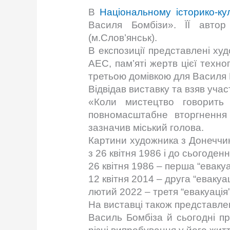
В
Національному історико-ку
Василя Бомбізи». ЇЇ автор
(м.Слов’янськ).
В експозиції представлені худ
АЕС, пам’яті жертв цієї техно
третьою домівкою для Василя Г
Відвідав виставку та взяв участ
«Коли мистецтво говорить 
повномасштабне вторгнення
зазначив міський голова.
Картини художника з Донеччини
з 26 квітня 1986 і до сьогоденн
26 квітня 1986 – перша “евакуа
12 квітня 2014 – друга “евакуа
лютий 2022 – третя “евакуація
На виставці також представле
Василь Бомбіза й сьогодні п