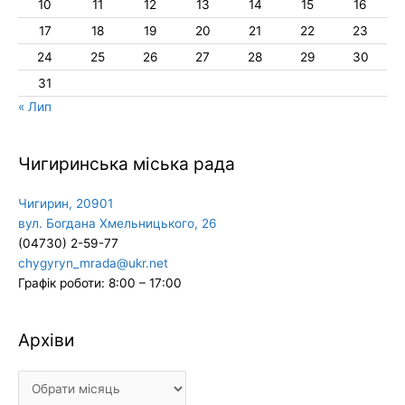
10
11
12
13
14
15
16
17
18
19
20
21
22
23
24
25
26
27
28
29
30
31
« Лип
Чигиринська міська рада
Чигирин, 20901
вул. Богдана Хмельницького, 26
(04730) 2-59-77
chygyryn_mrada@ukr.net
Графік роботи: 8:00 – 17:00
Архіви
Архіви