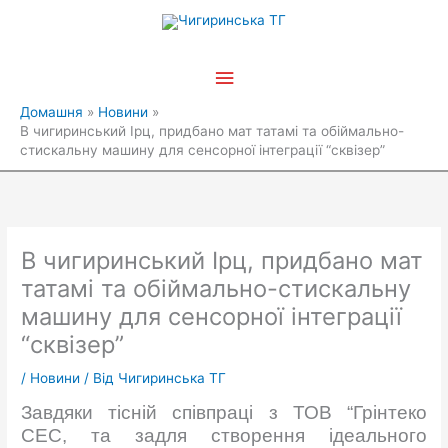
Перейти
Головне
до
вмісту
меню
Домашня
Новини
В чигиринський Ірц, придбано мат татамі та обіймально-
стискальну машину для сенсорної інтеграції “сквізер”
В чигиринський Ірц, придбано мат
татамі та обіймально-стискальну
машину для сенсорної інтеграції
“сквізер”
/
Новини
/ Від
Чигиринська ТГ
Завдяки тісній співпраці з ТОВ “Грінтеко
СЕС, та задля створення ідеального