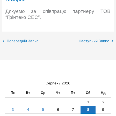
Дякуємо за співпрацю партнеру ТОВ
“Грінтеко СЕС”.
←
Попередній Запис
Наступний Запис
→
Серпень 2026
Пн
Вт
Ср
Чт
Пт
Сб
Нд
1
2
3
4
5
6
7
8
9