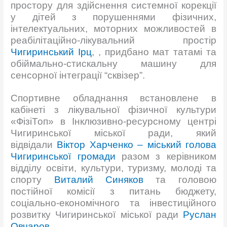
простору для здійснення системної корекції
у дітей з порушеннями фізичних,
інтелектуальних, моторних можливостей в
реабілітаційно-лікувальний простір
Чигиринський Ірц
, , придбано мат татамі та
обіймально-стискальну машину для
сенсорної інтеграції “сквізер”.
Спортивне обладнання встановлене в
кабінеті з лікувальної фізичної культури
«ФізіТоп» в Інклюзивно-ресурсному центрі
Чигиринської міської ради, який
відвідали
Віктор Харченко – міський голова
Чигиринської громади
разом з керівником
відділу освіти, культури, туризму, молоді та
спорту
Виталий Синяков
та головою
постійної комісії з питань бюджету,
соціально-економічного та інвестиційного
розвитку Чигиринської міської ради
Руслан
Овчаров
.