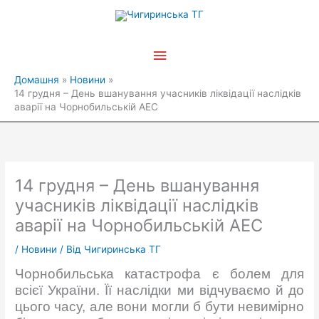
Перейти
Головне
до
вмісту
меню
Домашня
Новини
14 грудня – День вшанування учасників ліквідації наслідків
аварії на Чорнобильській АЕС
14 грудня – День вшанування
учасників ліквідації наслідків
аварії на Чорнобильській АЕС
/
Новини
/ Від
Чигиринська ТГ
Чорнобильська катастрофа є болем для
всієї України. Її наслідки ми відчуваємо й до
цього часу, але вони могли б бути невимірно