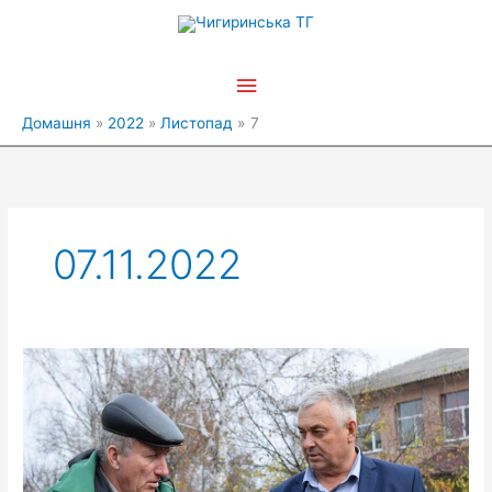
Перейти
Головне
до
вмісту
меню
Домашня
2022
Листопад
7
07.11.2022
Співпраця
в
рамках
програми
Сади
Перемоги