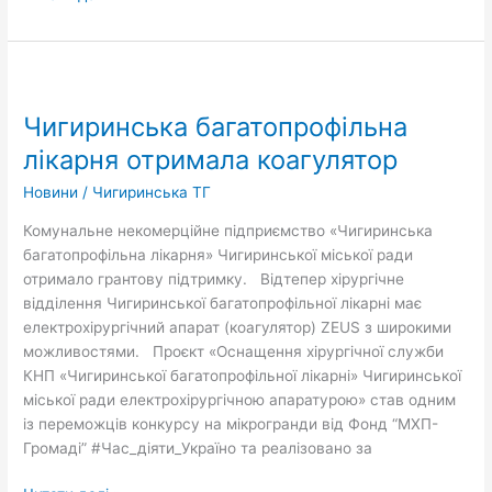
Чигиринська
багатопрофільна
Чигиринська багатопрофільна
лікарня
отримала
лікарня отримала коагулятор
коагулятор
Новини
/
Чигиринська ТГ
Комунальне некомерційне підприємство «Чигиринська
багатопрофільна лікарня» Чигиринської міської ради
отримало грантову підтримку. Відтепер хірургічне
відділення Чигиринської багатопрофільної лікарні має
електрохірургічний апарат (коагулятор) ZEUS з широкими
можливостями. Проєкт «Оснащення хірургічної служби
КНП «Чигиринської багатопрофільної лікарні» Чигиринської
міської ради електрохірургічною апаратурою» став одним
із переможців конкурсу на мікрогранди від Фонд “МХП-
Громаді” #Час_діяти_Україно та реалізовано за