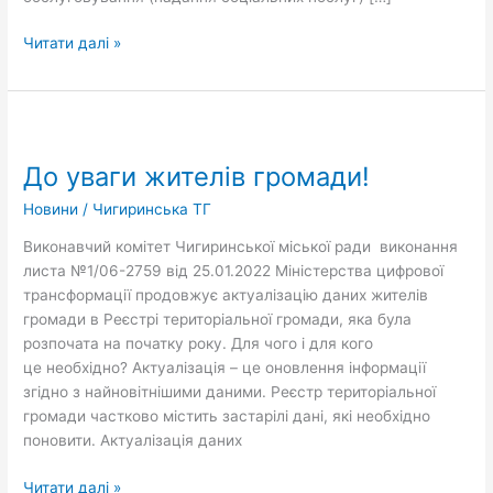
Читати далі »
До
уваги
До уваги жителів громади!
жителів
громади!
Новини
/
Чигиринська ТГ
Виконавчий комітет Чигиринської міської ради виконання
листа №1/06-2759 від 25.01.2022 Міністерства цифрової
трансформації продовжує актуалізацію даних жителів
громади в Реєстрі територіальної громади, яка була
розпочата на початку року. Для чого і для кого
це необхідно? Актуалізація – це оновлення інформації
згідно з найновітнішими даними. Реєстр територіальної
громади частково містить застарілі дані, які необхідно
поновити. Актуалізація даних
Читати далі »