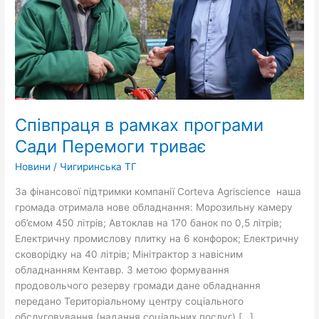
триває
Співпраця в рамках програми
Сади Перемоги триває
Новини
/
Чигиринська ТГ
За фінансової підтримки компанії Corteva Agriscience наша
громада отримала нове обладнання: Морозильну камеру
об’ємом 450 літрів; Автоклав на 170 банок по 0,5 літрів;
Електричну промислову плитку на 6 конфорок; Електричну
сковорідку на 40 літрів; Мінітрактор з навісним
обладнанням Кентавр. З метою формування
продовольчого резерву громади дане обладнання
передано Територіальному центру соціального
обслуговування (надання соціальних послуг) […]