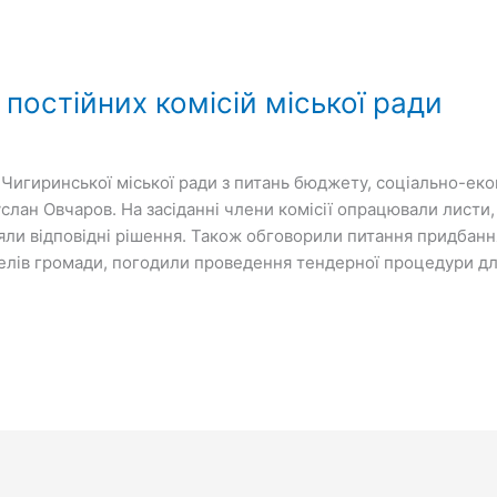
постійних комісій міської ради
ї Чигиринської міської ради з питань бюджету, соціально-ек
Руслан Овчаров. На засіданні члени комісії опрацювали листи,
няли відповідні рішення. Також обговорили питання придбан
лів громади, погодили проведення тендерної процедури дл