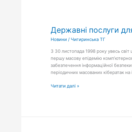
Державні
послуги
Державні послуги для
для
вартових
Новини
/
Чигиринська ТГ
інформаційної
безпеки
З 30 листопада 1998 року увесь світ
–
першу масову епідемію комп’ютерного
на
забезпечення інформаційної безпеки.
Гіді
періодичних масованих кібератак на 
Читати далі »