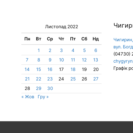
Чигир
Листопад 2022
Пн
Вт
Ср
Чт
Пт
Сб
Нд
Чигирин,
вул. Бог
1
2
3
4
5
6
(04730) 
7
8
9
10
11
12
13
chygyryn
Графік ро
14
15
16
17
18
19
20
21
22
23
24
25
26
27
28
29
30
« Жов
Гру »