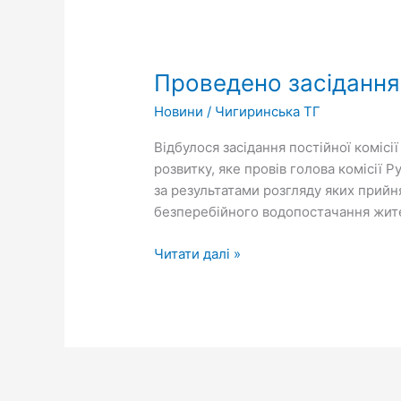
Проведено
засідання
Проведено засідання 
постійних
комісій
Новини
/
Чигиринська ТГ
міської
ради
Відбулося засідання постійної комісі
розвитку, яке провів голова комісії 
за результатами розгляду яких прий
безперебійного водопостачання жите
Читати далі »