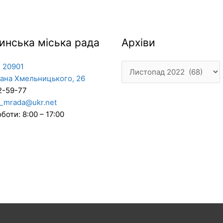
Архіви
инська міська рада
Архіви
 20901
дана Хмельницького, 26
2-59-77
_mrada@ukr.net
боти: 8:00 – 17:00