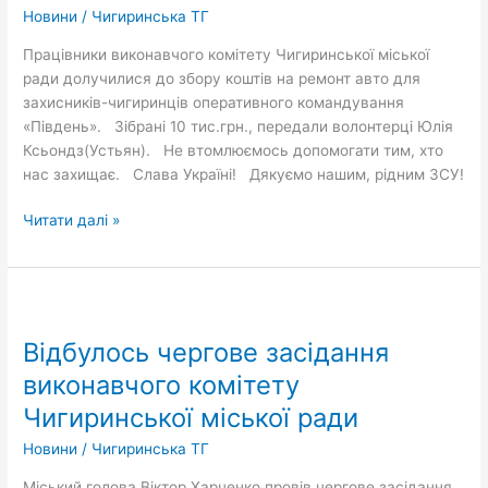
Новини
/
Чигиринська ТГ
для
наших
Працівники виконавчого комітету Чигиринської міської
захисників
ради долучилися до збору коштів на ремонт авто для
захисників-чигиринців оперативного командування
«Південь». Зібрані 10 тис.грн., передали волонтерці Юлія
Ксьондз(Устьян). Не втомлюємось допомогати тим, хто
нас захищає. Слава Україні! Дякуємо нашим, рідним ЗСУ!
Читати далі »
Відбулось
чергове
Відбулось чергове засідання
засідання
виконавчого
виконавчого комітету
комітету
Чигиринської міської ради
Чигиринської
міської
Новини
/
Чигиринська ТГ
ради
Міський голова Віктор Харченко провів чергове засідання