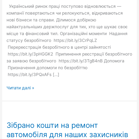
Український ринок праці поступово відновлюється —
компанії повертаються чи релокуються, відкриваються
нові бізнеси та справи. Ділимося добіркою
найактуальніших держпослуг для тих, хто ще шукає своє
місце та фінансовий тил. Організаційні моменти Надання
статусу безробітного https://bit.ly/3CrPqLZ
Перереєстрація безробітного в центрі зайнятості
https://bit.ly/3pHGGK2 Припинення реєстрації безробітного
за заявою безробітного https://bit.ly/3TgB4nB Допомога
Призначення допомоги по безробіттю
https://bit.ly/3PQxAFs […]
Читати далі »
Зібрано
кошти
Зібрано кошти на ремонт
на
ремонт
автомобіля для наших захисників
автомобіля