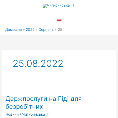
Перейти
Головне
до
вмісту
меню
Домашня
2022
Серпень
25
25.08.2022
Держпослуги
на
Держпослуги на Гіді для
Гіді
для
безробітних
безробітних
Новини
/
Чигиринська ТГ