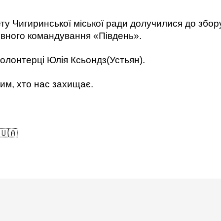
ту Чигиринської міської ради долучилися до збор
ивного командування «Південь».
волонтерці Юлія Ксьондз(Устьян).
им, хто нас захищає.