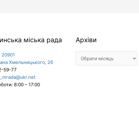
Архіви
инська міська рада
Архіви
 20901
дана Хмельницького, 26
2-59-77
_mrada@ukr.net
боти: 8:00 – 17:00