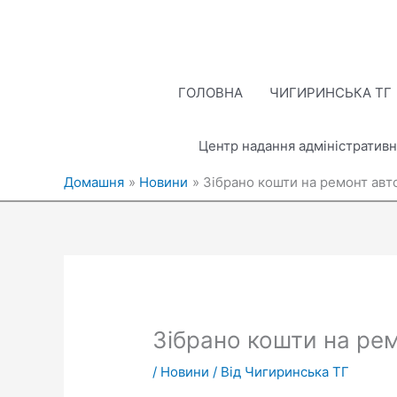
Перейти
до
вмісту
ГОЛОВНА
ЧИГИРИНСЬКА ТГ
Центр надання адміністративн
Домашня
Новини
Зібрано кошти на ремонт авт
Зібрано кошти на ре
/
Новини
/ Від
Чигиринська ТГ