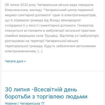
29 липня 2022 року Чигиринська міська рада передала
Комунальному закладу “Чигиринський центр первинної
медико-санітарної допомоги” один із електрогенераторів,
що їх отримала громада від Фонду міжнародної
солідарності у якості гуманітарної допомоги. Генератор
планується встановити в амбулаторії загальної практики
сімейної медицини села Трушівці. Відтепер усі амбулаторії,
розташовані на території Чигиринської міської
територіальної громади, будуть забезпечені автономним
електроживленням, […]
Читати далі »
30
липня
30 липня -Всесвітній день
-Всесвітній
день
боротьби з торгівлею людьми
боротьби
Новини
/
Чигиринська ТГ
з