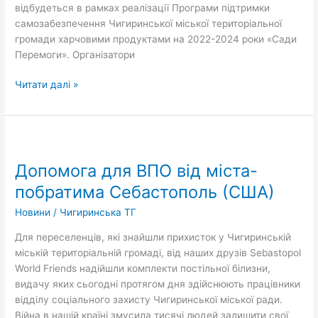
відбудеться в рамках реалізації Програми підтримки
самозабезпечення Чигиринської міської територіальної
громади харчовими продуктами на 2022-2024 роки «Сади
Перемоги». Організатори
Читати далі »
Допомога
для
Допомога для ВПО від міста-
ВПО
від
побратима Себастополь (США)
міста-
Новини
/
Чигиринська ТГ
побратима
Себастополь
Для переселенців, які знайшли прихисток у Чигиринській
(США)
міській територіальній громаді, від наших друзів Sebastopol
World Friends надійшли комплекти постільної білизни,
видачу яких сьогодні протягом дня здійснюють працівники
відділу соціального захисту Чигиринської міської ради.
Війна в нашій країні змусила тисячі людей залишити свої