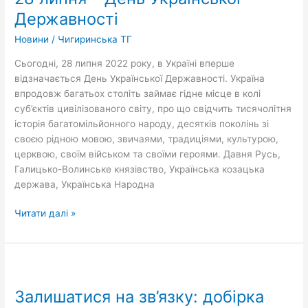
День
Державності
Української
Новини
/
Чигиринська ТГ
Державності
Сьогодні, 28 липня 2022 року, в Україні вперше
відзначається День Української Державності. Україна
впродовж багатьох століть займає гідне місце в колі
суб’єктів цивілізованого світу, про що свідчить тисячолітня
історія багатомільйонного народу, десятків поколінь зі
своєю рідною мовою, звичаями, традиціями, культурою,
церквою, своїм військом та своїми героями. Давня Русь,
Галицько-Волинське князівство, Українська козацька
держава, Українська Народна
Читати далі »
Залишатися
на
Залишатися на зв’язку: добірка
зв’язку: