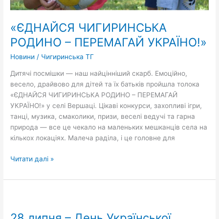
«ЄДНАЙСЯ ЧИГИРИНСЬКА
РОДИНО – ПЕРЕМАГАЙ УКРАЇНО!»
Новини
/
Чигиринська ТГ
Дитячі посмішки — наш найцінніший скарб. Емоційно,
весело, драйвово для дітей та їх батьків пройшла толока
«ЄДНАЙСЯ ЧИГИРИНСЬКА РОДИНО – ПЕРЕМАГАЙ
УКРАЇНО!» у селі Вершаці. Цікаві конкурси, захопливі ігри,
танці, музика, смаколики, призи, веселі ведучі та гарна
природа — все це чекало на маленьких мешканців села на
кількох локаціях. Малеча раділа, і це головне для
Читати далі »
28
липня
28 липня – День Української
–