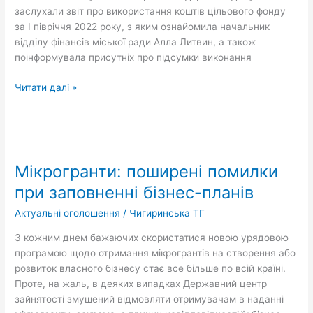
заслухали звіт про використання коштів цільового фонду
за І півріччя 2022 року, з яким ознайомила начальник
відділу фінансів міської ради Алла Литвин, а також
поінформувала присутніх про підсумки виконання
Читати далі »
Мікрогранти:
поширені
Мікрогранти: поширені помилки
помилки
при
при заповненні бізнес-планів
заповненні
Актуальні оголошення
/
Чигиринська ТГ
бізнес-
планів
З кожним днем бажаючих скористатися новою урядовою
програмою щодо отримання мікрогрантів на створення або
розвиток власного бізнесу стає все більше по всій країні.
Проте, на жаль, в деяких випадках Державний центр
зайнятості змушений відмовляти отримувачам в наданні