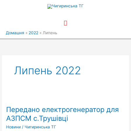
Перейти
Головне
до
вмісту
меню
Домашня
2022
Липень
Липень 2022
Передано
електрогенератор
Передано електрогенератор для
для
АЗПСМ
АЗПСМ с.Трушівці
с.Трушівці
Новини
/
Чигиринська ТГ