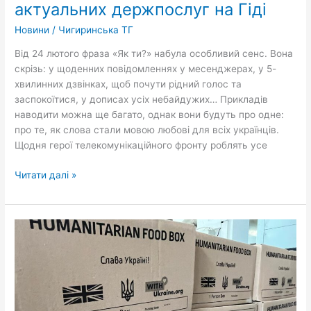
добірка
актуальних держпослуг на Гіді
актуальних
Новини
/
Чигиринська ТГ
держпослуг
на
Від 24 лютого фраза «Як ти?» набула особливий сенс. Вона
Гіді
скрізь: у щоденних повідомленнях у месенджерах, у 5-
хвилинних дзвінках, щоб почути рідний голос та
заспокоїтися, у дописах усіх небайдужих… Прикладів
наводити можна ще багато, однак вони будуть про одне:
про те, як слова стали мовою любові для всіх українців.
Щодня герої телекомунікаційного фронту роблять усе
Читати далі »
ІНФОРМАЦІЯ
ДЛЯ
ВИМУШЕНИХ
ПЕРЕСЕЛЕНЦІВ,
ЯКІ
ПРОЖИВАЮТЬ