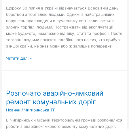
торгівлею
Щороку 30 липня в Україні відзначається Всесвітній день
людьми
боротьби з торгівлею людьми. Одним із найстрашніших
порушень прав людини в сучасному світі залишається
злочин торгівлі людьми. Постраждати від експлуатації
може будь-хто, незалежно від віку, статі та професії. Проте
торговці людьми полюють здебільшого на тих, хто прибув
з іншої країни, не знає мови або ж залишив попереднє
Читати далі »
Розпочато
аварійно-
Розпочато аварійно-ямковий
ямковий
ремонт
ремонт комунальних доріг
комунальних
Новини
/
Чигиринська ТГ
доріг
В Чигиринській міській територіальній громаді розпочалися
роботи з аварійно-ямкового ремонту комунальних доріг.