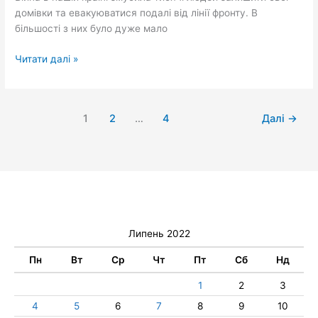
домівки та евакуюватися подалі від лінії фронту. В
більшості з них було дуже мало
Читати далі »
1
2
…
4
Далі
→
Липень 2022
Пн
Вт
Ср
Чт
Пт
Сб
Нд
1
2
3
4
5
6
7
8
9
10