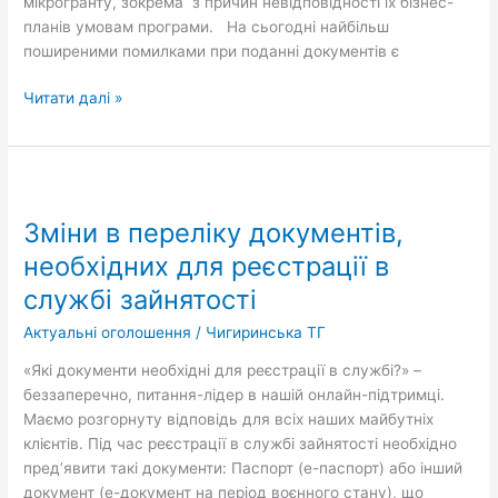
мікрогранту, зокрема з причин невідповідності їх бізнес-
планів умовам програми. На сьогодні найбільш
поширеними помилками при поданні документів є
Читати далі »
Зміни
в
Зміни в переліку документів,
переліку
документів,
необхідних для реєстрації в
необхідних
службі зайнятості
для
реєстрації
Актуальні оголошення
/
Чигиринська ТГ
в
«Які документи необхідні для реєстрації в службі?» –
службі
беззаперечно, питання-лідер в нашій онлайн-підтримці.
зайнятості
Маємо розгорнуту відповідь для всіх наших майбутніх
клієнтів. Під час реєстрації в службі зайнятості необхідно
пред’явити такі документи: Паспорт (е-паспорт) або інший
документ (е-документ на період воєнного стану), що