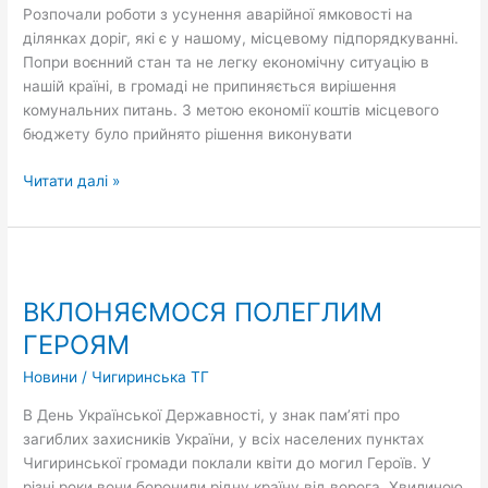
Розпочали роботи з усунення аварійної ямковості на
ділянках доріг, які є у нашому, місцевому підпорядкуванні.
Попри воєнний стан та не легку економічну ситуацію в
нашій країні, в громаді не припиняється вирішення
комунальних питань. З метою економії коштів місцевого
бюджету було прийнято рішення виконувати
Читати далі »
ВКЛОНЯЄМОСЯ
ПОЛЕГЛИМ
ВКЛОНЯЄМОСЯ ПОЛЕГЛИМ
ГЕРОЯМ
ГЕРОЯМ
Новини
/
Чигиринська ТГ
В День Української Державності, у знак пам’яті про
загиблих захисників України, у всіх населених пунктах
Чигиринської громади поклали квіти до могил Героїв. У
різні роки вони боронили рідну країну від ворога. Хвилиною