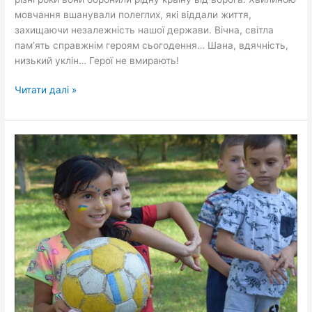
мовчання вшанували полеглих, які віддали життя,
захищаючи незалежність нашої держави. Вічна, світла
пам’ять справжнім героям сьогодення… Шана, вдячність,
низький уклін… Герої не вмирають!
Читати далі »
«ЄДНАЙСЯ
ЧИГИРИНСЬКА
РОДИНО
–
ПЕРЕМАГАЙ
УКРАЇНО!»