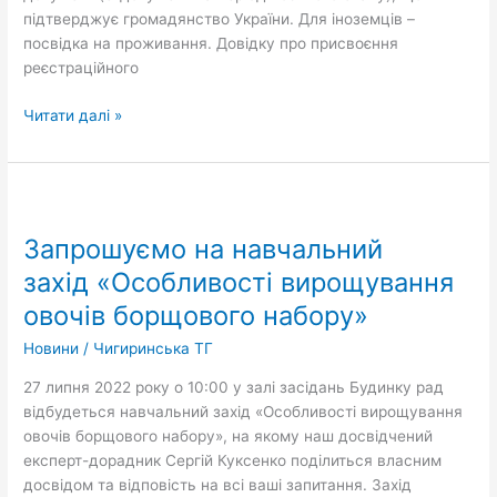
підтверджує громадянство України. Для іноземців –
посвідка на проживання. Довідку про присвоєння
реєстраційного
Читати далі »
Запрошуємо
на
Запрошуємо на навчальний
навчальний
захід «Особливості
захід «Особливості вирощування
вирощування
овочів борщового набору»
овочів
борщового
Новини
/
Чигиринська ТГ
набору»
27 липня 2022 року о 10:00 у залі засідань Будинку рад
відбудеться навчальний захід «Особливості вирощування
овочів борщового набору», на якому наш досвідчений
експерт-дорадник Сергій Куксенко поділиться власним
досвідом та відповість на всі ваші запитання. Захід