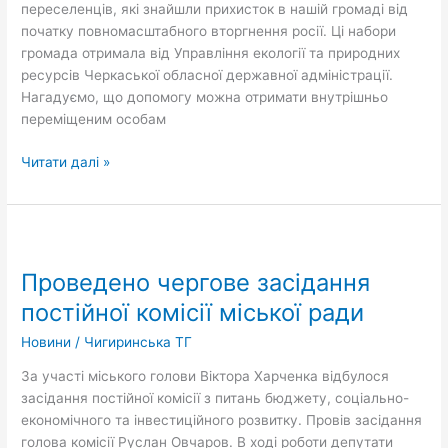
переселенців, які знайшли прихисток в нашій громаді від
початку повномасштабного вторгнення росії. Ці набори
громада отримала від Управління екології та природних
ресурсів Черкаської обласної державної адміністрації.
Нагадуємо, що допомогу можна отримати внутрішньо
переміщеним особам
Читати далі »
Проведено
чергове
Проведено чергове засідання
засідання
постійної
постійної комісії міської ради
комісії
Новини
/
Чигиринська ТГ
міської
ради
За участі міського голови Віктора Харченка відбулося
засідання постійної комісії з питань бюджету, соціально-
економічного та інвестиційного розвитку. Провів засідання
голова комісії Руслан Овчаров. В ході роботи депутати