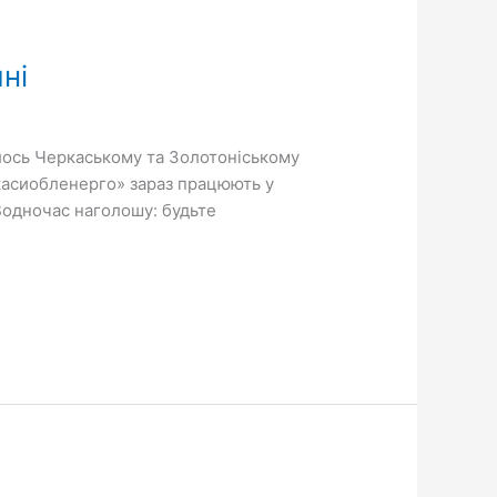
ні
лось Черкаському та Золотоніському
ркасиобленерго» зараз працюють у
Водночас наголошу: будьте