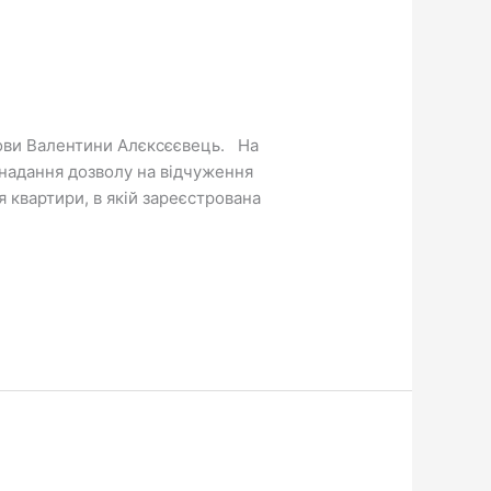
олови Валентини Алєксєєвець. На
 надання дозволу на відчуження
 квартири, в якій зареєстрована