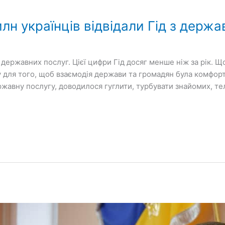
млн українців відвідали Гід з держ
 з державних послуг. Цієї цифри Гід досяг менше ніж за рік
 для того, щоб взаємодія держави та громадян була комфорт
ржавну послугу, доводилося гуглити, турбувати знайомих, те