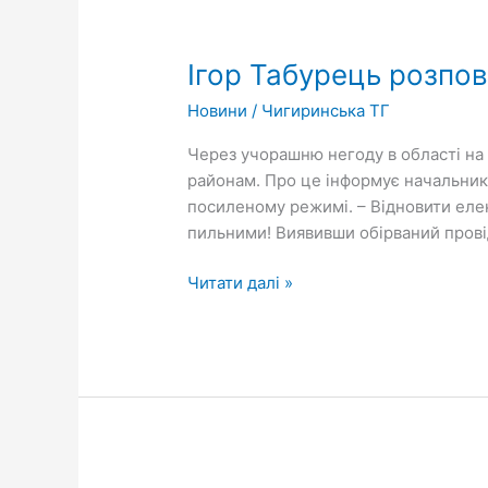
Ігор
Табурець
Ігор Табурець розпов
розповів
про
Новини
/
Чигиринська ТГ
наслідки
негоди
Через учорашню негоду в області на
на
районам. Про це інформує начальник
Черкащині
посиленому режимі. – Відновити елек
пильними! Виявивши обірваний провід
Читати далі »