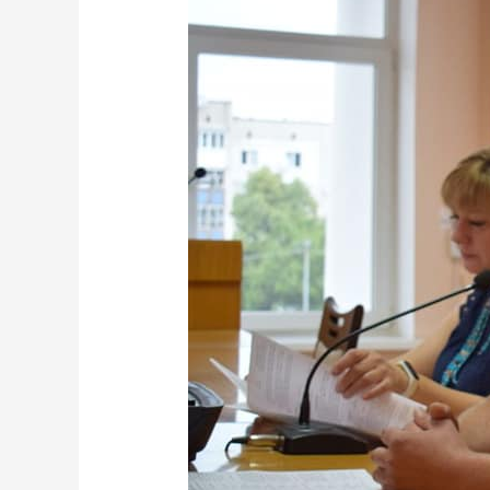
комітету
з
визначення
виконавця
послуг
перевезення
пасажирів