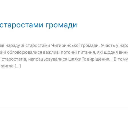
 старостами громади
ів нараду зі старостами Чигиринської громади. Участь у на
трічі обговорювалися важливі поточні питання, які щодня ви
і старостатів, напрацьовувалися шляхи їх вирішення. В тому
 житла […]