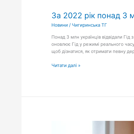
2022
За 2022 рік понад 3 
рік
понад
Новини
/
Чигиринська ТГ
3
млн
Понад 3 млн українців відвідали Гід
українців
оновлює Гід у режимі реального часу
відвідали
щоб дізнатися, як отримати певну де
Гід
з
Читати далі »
державних
послуг
Засідання
конкурсного