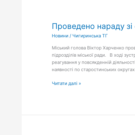
Проведено
нараду
Проведено нараду зі
зі
старостами
Новини
/
Чигиринська ТГ
громади
Міський голова Віктор Харченко пров
підрозділів міської ради. В ході зус
реагування у повсякденній діяльност
наявності по старостинських округах
Читати далі »