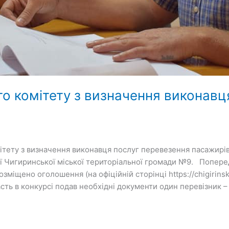
го комітету з визначення виконавц
мітету з визначення виконавця послуг перевезення пасажирі
ії Чигиринської міської територіальної громади №9. Попере
іщено оголошення (на офіційній сторінці https://chigirinsk
сть в конкурсі подав необхідні документи один перевізник 