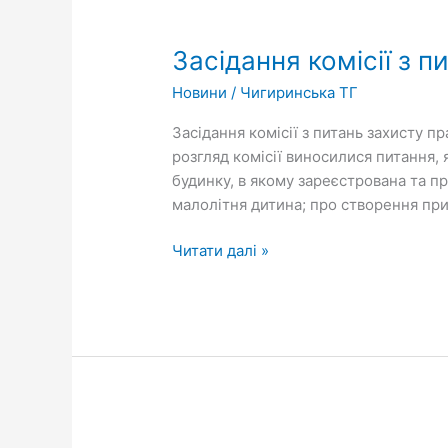
Засідання
комісії
Засідання комісії з 
з
питань
Новини
/
Чигиринська ТГ
захисту
прав
Засідання комісії з питань захисту 
дитини
розгляд комісії виносилися питання,
будинку, в якому зареєстрована та п
малолітня дитина; про створення прий
Читати далі »
За