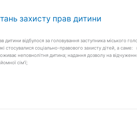
питань захисту прав дитини
прав дитини відбулося за головування заступника міського г
 які стосувалися соціально-правового захисту дітей, а саме:
роживає неповнолітня дитина; надання дозволу на відчуження
омної сім’ї;