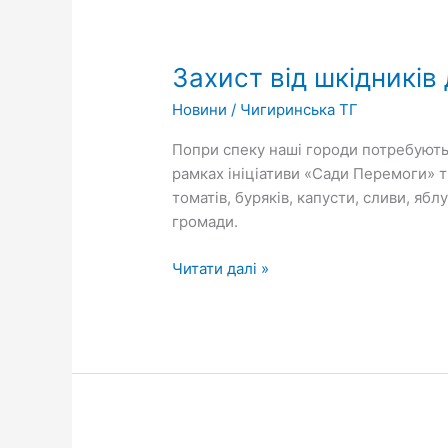
Захист
від
Захист від шкідників
шкідників
для
Новини
/
Чигиринська ТГ
«Садів
Перемоги»
Попри спеку наші городи потребують
рамках ініціативи «Сади Перемоги» тр
томатів, буряків, капусти, сливи, яб
громади.
Читати далі »