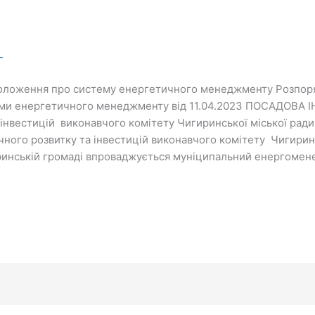
Г
оложення про систему енергетичного менеджменту Розпор
еми енергетичного менеджменту від 11.04.2023 ПОСАДОВА І
 інвестицій виконавчого комітету Чигиринської міської ра
ічного розвитку та інвестицій виконавчого комітету Чигирин
инській громаді впроваджується муніципальний енергоме