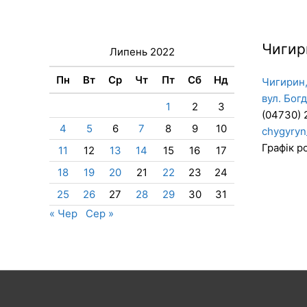
Чигир
Липень 2022
Пн
Вт
Ср
Чт
Пт
Сб
Нд
Чигирин,
вул. Бог
1
2
3
(04730) 
4
5
6
7
8
9
10
chygyryn
Графік ро
11
12
13
14
15
16
17
18
19
20
21
22
23
24
25
26
27
28
29
30
31
« Чер
Сер »