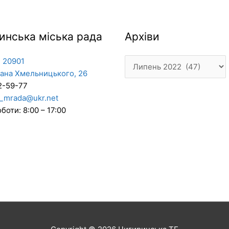
Архіви
инська міська рада
Архіви
 20901
дана Хмельницького, 26
2-59-77
_mrada@ukr.net
боти: 8:00 – 17:00