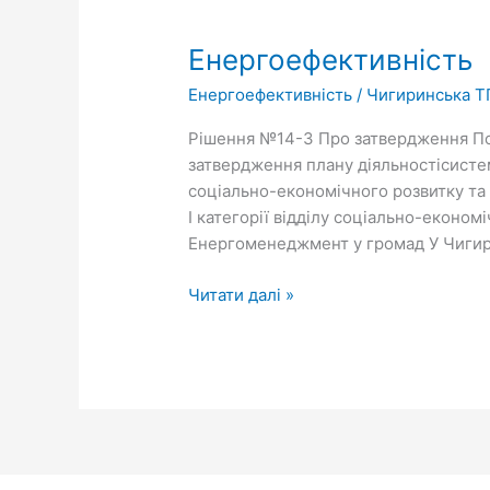
Енергоефективність
Енергоефективність
Енергоефективність
/
Чигиринська Т
Рішення №14-3 Про затвердження П
затвердження плану діяльностісист
соціально-економічного розвитку та
І категорії відділу соціально-економ
Енергоменеджмент у громад У Чигир
Читати далі »