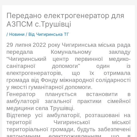
Передано електрогенератор для
АЗПСМ с.Трушівці
/
Новини
/ Від
Чигиринська ТГ
29 липня 2022 року Чигиринська міська рада
передала Комунальному закладу
“Чигиринський центр первинної медико-
санітарної допомоги” один із
електрогенераторів, що їх отримала
громада від Фонду міжнародної солідарності
у якості гуманітарної допомоги.
Генератор планується встановити в
амбулаторії загальної практики сімейної
медицини села Трушівці.
Відтепер усі амбулаторії, розташовані на
території Чигиринської міської
територіальної громади, будуть забезпечені
автономним електроживленням, що в